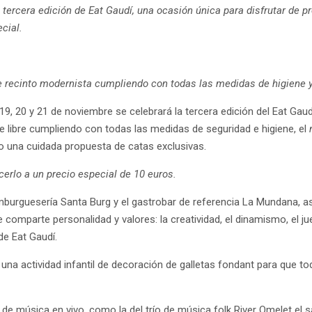
a tercera edición de Eat Gaudí, una ocasión única para disfrutar de p
cial.
e recinto modernista cumpliendo con todas las medidas de higiene y
9, 20 y 21 de noviembre se celebrará la tercera edición del Eat Gaud
re libre cumpliendo con todas las medidas de seguridad e higiene, el
 una cuidada propuesta de catas exclusivas.
cerlo a un precio especial de 10 euros.
amburguesería Santa Burg y el gastrobar de referencia La Mundana,
e comparte personalidad y valores: la creatividad, el dinamismo, el j
de Eat Gaudí.
una actividad infantil de decoración de galletas fondant para que to
 de música en vivo, como la del trío de música folk River Omelet el s