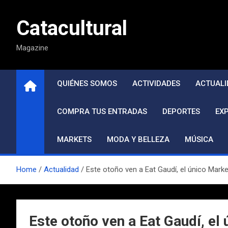
Saltar
al
Catacultural
contenido
Magazine
QUIÉNES SOMOS
ACTIVIDADES
ACTUALI
COMPRA TUS ENTRADAS
DEPORTES
EX
MARKETS
MODA Y BELLEZA
MÚSICA
Home
Actualidad
Este otoño ven a Eat Gaudí, el único Mar
Este otoño ven a Eat Gaudí, e