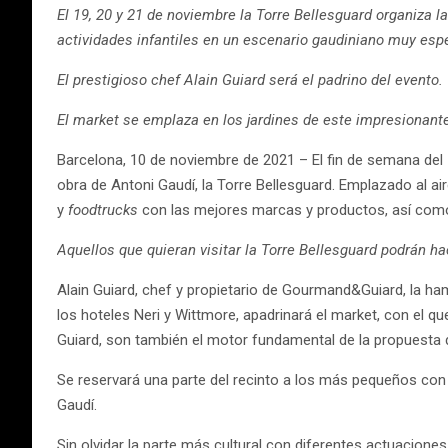
El 19, 20 y 21 de noviembre la Torre Bellesguard organiza l
actividades infantiles en un escenario gaudiniano muy espe
El prestigioso chef Alain Guiard será el padrino del evento.
El market se emplaza en los jardines de este impresionant
Barcelona, 10 de noviembre de 2021 – El fin de semana del 1
obra de Antoni Gaudí, la Torre Bellesguard. Emplazado al ai
y
foodtrucks
con las mejores marcas y productos, así como
Aquellos que quieran visitar la Torre Bellesguard podrán ha
Alain Guiard, chef y propietario de Gourmand&Guiard, la h
los hoteles Neri y Wittmore, apadrinará el market, con el qu
Guiard, son también el motor fundamental de la propuesta 
Se reservará una parte del recinto a los más pequeños con 
Gaudí.
Sin olvidar la parte más cultural con diferentes actuaciones