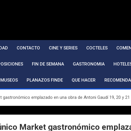
DAD
CONTACTO
CINE Y SERIES
COCTELES
COMEN
POSICIONES
FIN DE SEMANA
GASTRONOMIA
HOTELE
MUSEOS
PLANAZOS FINDE
QUE HACER
RECOMENDA
ket gastronómico emplazado en una obra de Antoni Gaudí 19, 20 y 21
l único Market gastronómico emplaz