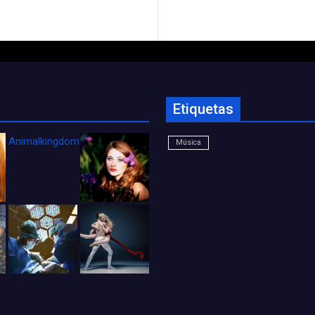
Etiquetas
Animalkingdom_FichaCine
Música