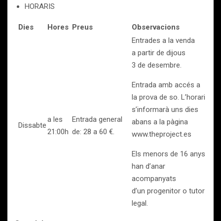
HORARIS
Dies
Hores
Preus
Observacions
Entrades a la venda
a partir de dijous
3 de desembre.
Entrada amb accés a
la prova de so. L’horari
s’informarà uns dies
a les
Entrada general
abans a la pàgina
Dissabte
21:00h
de: 28 a 60 €.
www.theproject.es
Els menors de 16 anys
han d’anar
acompanyats
d’un progenitor o tutor
legal.