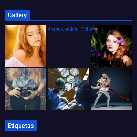
Gallery
Animalkingdom_FichaCine
Etiquetas