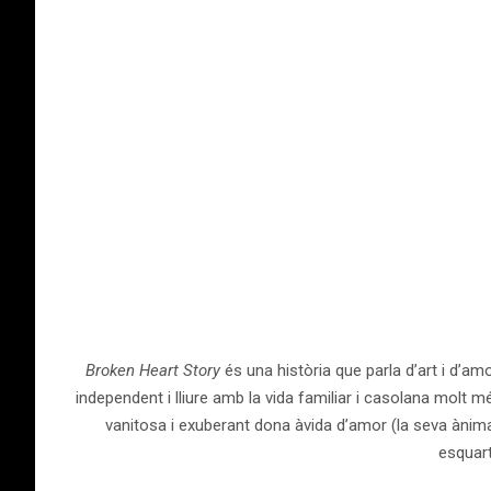
Broken Heart Story
és una història que parla d’art i d’a
independent i lliure amb la vida familiar i casolana molt m
vanitosa i exuberant dona àvida d’amor (la seva ànima).
esquart