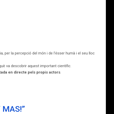
ia, per la percepció del món i de l’ésser humà i el seu lloc
 què va descobrir aquest important científic.
tada en directe pels propis actors
.
 MAS!”