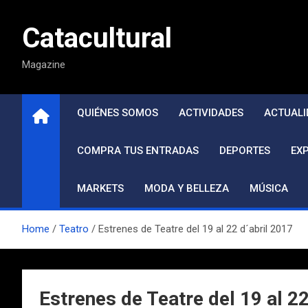
Saltar
al
Catacultural
contenido
Magazine
QUIÉNES SOMOS
ACTIVIDADES
ACTUALI
COMPRA TUS ENTRADAS
DEPORTES
EX
MARKETS
MODA Y BELLEZA
MÚSICA
Home
Teatro
Estrenes de Teatre del 19 al 22 d´abril 2017
Estrenes de Teatre del 19 al 22