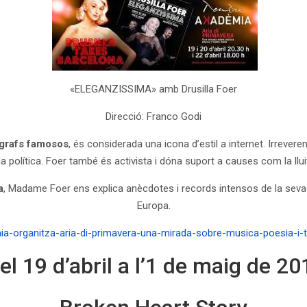
«ELEGANZISSIMA» amb Drusilla Foer
Direcció: Franco Godi
ògrafs famosos
,
és considerada
una icona d’estil a internet. Irrever
a política. Foer també és activista
i dóna
suport a causes com la
ll
a
, Madame Foer ens explica anècdotes i records intensos de la seva i
Europa.
ia-organitza-aria-di-primavera-una-mirada-sobre-musica-poesia-i-te
el 19 d’abril a l’1 de maig de 20