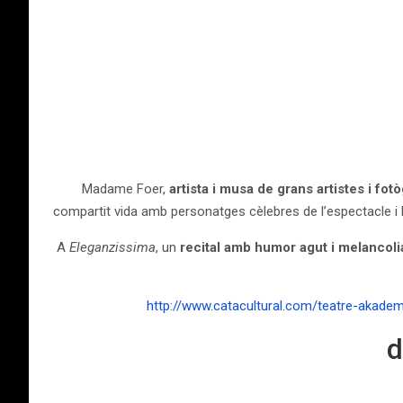
Madame Foer,
artista i
musa de grans artistes i fot
compartit vida amb personatges cèlebres de l’espectacle i l
A
Eleganzissima
, un
recital amb humor agut i melancoli
http://www.catacultural.com/teatre-akadem
d