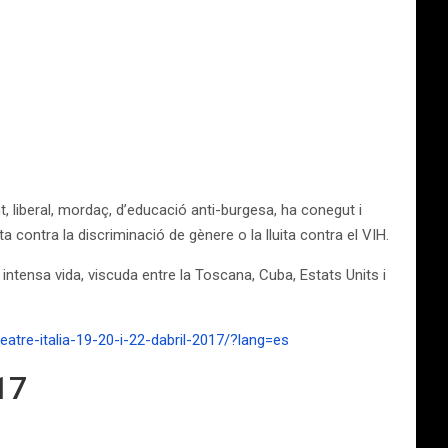
ent, liberal, mordaç, d’educació anti-burgesa, ha conegut i
uita contra la discriminació de gènere
o la lluita contra el VIH.
ntensa vida, viscuda entre la Toscana, Cuba, Estats Units i
atre-italia-19-20-i-22-dabril-2017/?lang=es
17