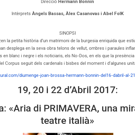
Direcció
Hermann Bonnín
Intèrprets
Àngels Bassas, Àlex Casanovas i Abel FolK
SINOPSI
itzen la petita història d’un matrimoni de la burgesia enriquida que 
an desplega en la seva obra telons de vellut, ombres i paraules infl
ons en blanc i negre i els noticiaris, els No-Dos, en els que la presèn
del Corpus seguit dels cardenals i bisbes del moment i d’algunes unita
ltural.com/diumenge-joan-brossa-hermann-bonnin-del16-dabril-al-2
19, 20 i 22 d’Abril 2017:
a: «Aria di PRIMAVERA, una mir
teatre italià»