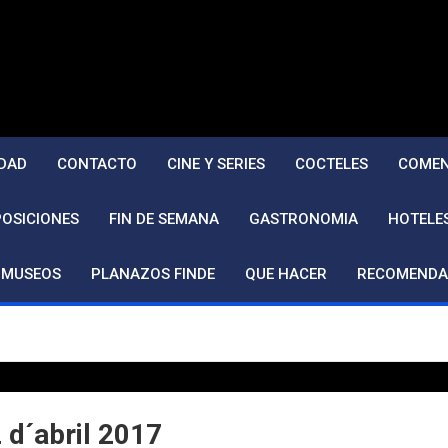
DAD
CONTACTO
CINE Y SERIES
COCTELES
COMEN
POSICIONES
FIN DE SEMANA
GASTRONOMIA
HOTELE
MUSEOS
PLANAZOS FINDE
QUE HACER
RECOMENDA
 d´abril 2017