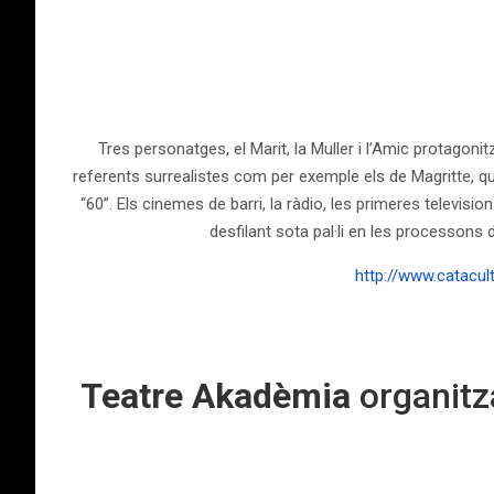
Tres personatges, el Marit, la Muller i l’Amic protagon
referents surrealistes com per exemple els de Magritte, qu
“60”. Els cinemes de barri, la ràdio, les primeres televisi
desfilant sota pal·li en les processons 
http://www.catacu
Teatre Akadèmia
organitz