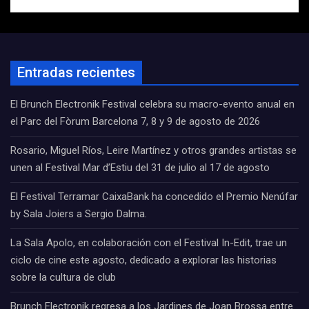
Entradas recientes
El Brunch Electronik Festival celebra su macro-evento anual en
el Parc del Fòrum Barcelona 7, 8 y 9 de agosto de 2026
Rosario, Miguel Ríos, Leire Martínez y otros grandes artistas se
unen al Festival Mar d’Estiu del 31 de julio al 17 de agosto
El Festival Terramar CaixaBank ha concedido el Premio Nenúfar
by Sala Joiers a Sergio Dalma.
La Sala Apolo, en colaboración con el Festival In-Edit, trae un
ciclo de cine este agosto, dedicado a explorar las historias
sobre la cultura de club
Brunch Electronik regresa a los Jardines de Joan Brossa entre