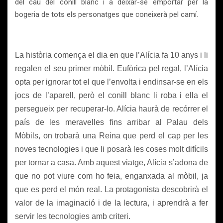
del cau del conill blanc i a deixar-se emportar per la
bogeria de tots els personatges que coneixerà pel camí.
La història comença el dia en que l’Alícia fa 10 anys i li
regalen el seu primer mòbil. Eufòrica pel regal, l’Alícia
opta per ignorar tot el que l’envolta i endinsar-se en els
jocs de l’aparell, però el conill blanc li roba i ella el
persegueix per recuperar-lo. Alícia haurà de recórrer el
país de les meravelles fins arribar al Palau dels
Mòbils, on trobarà una Reina que perd el cap per les
noves tecnologies i que li posarà les coses molt difícils
per tornar a casa. Amb aquest viatge, Alícia s’adona de
que no pot viure com ho feia, enganxada al mòbil, ja
que es perd el món real. La protagonista descobrirà el
valor de la imaginació i de la lectura, i aprendrà a fer
servir les tecnologies amb criteri.