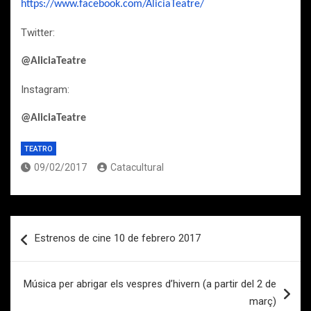
https://www.facebook.com/AliciaTeatre/
Twitter:
@AliciaTeatre
Instagram:
@AliciaTeatre
TEATRO
09/02/2017
Catacultural
Navegación
Estrenos de cine 10 de febrero 2017
de
entradas
Música per abrigar els vespres d’hivern (a partir del 2 de
març)