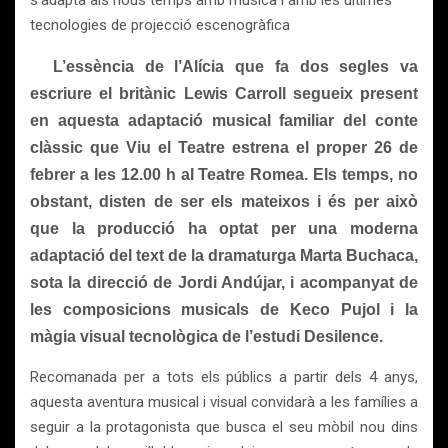
s’adapta als nous temps amb música i amb les últimes
tecnologies de projecció escenogràfica
L’essència de l’Alícia que fa dos segles va
escriure el britànic Lewis Carroll segueix present
en aquesta adaptació musical familiar del conte
clàssic que Viu el Teatre estrena el proper 26 de
febrer a les 12.00 h al Teatre Romea. Els temps, no
obstant, disten de ser els mateixos i és per això
que la producció ha optat per una moderna
adaptació del text de la dramaturga Marta Buchaca,
sota la direcció de Jordi Andújar, i acompanyat de
les composicions musicals de Keco Pujol i la
màgia visual tecnològica de l’estudi Desilence.
Recomanada per a tots els públics a partir dels 4 anys,
aquesta aventura musical i visual convidarà a les famílies a
seguir a la protagonista que busca el seu mòbil nou dins