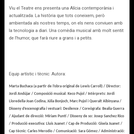
Viu el Teatre ens presenta una Alícia contemporània i
actualitzada. La història que tots coneixem, però
ambientada als nostres temps, on els nens conviuen amb
la tecnologia a diari. Una comèdia musical amb molt sentit
de l’humor, que farà riure a grans i a petits.
Equip artístic i tècnic: Autora:
Marta Buchaca (a partir de l’obra original de Lewis Carroll)
/ Director:
Jordi Andújar
/ Composició musical:
Keco Pujol
/ Intèrprets:
Jordi
Lloredella-Joan Codina, Júlia Bonjoch, Marc Pujol i Queralt Albinyana
/
Disseny d’escenografia i vestuari:
Desilence
/ Coreògrafa:
Bealia Guerra
/ Ajudant de direcció:
Míriam Puntí
/ Disseny de so:
Josep Sanchez Rico
/
Producció executiva:
Lluís Juanet
/ Cap de Producció:
Gisela Juanet /
Cap tècnic:
Carles Merodio
/ Comunicació:
Sara Gómez
/ Administració: