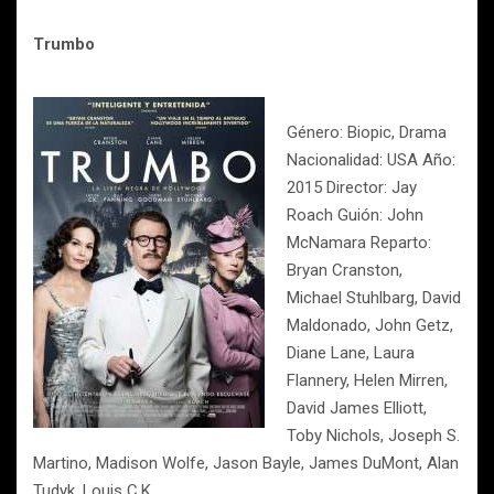
Trumbo
Género: Biopic, Drama
Nacionalidad: USA Año:
2015 Director: Jay
Roach Guión: John
McNamara Reparto:
Bryan Cranston,
Michael Stuhlbarg, David
Maldonado, John Getz,
Diane Lane, Laura
Flannery, Helen Mirren,
David James Elliott,
Toby Nichols, Joseph S.
Martino, Madison Wolfe, Jason Bayle, James DuMont, Alan
Tudyk, Louis C.K.