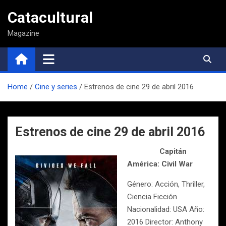
Saltar
Catacultural
al
contenido
Magazine
Home
Cine y series
Estrenos de cine 29 de abril 2016
Estrenos de cine 29 de abril 2016
Capitán
América: Civil War
Género: Acción, Thriller,
Ciencia Ficción
Nacionalidad: USA Año:
2016 Director: Anthony