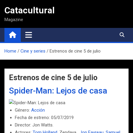
Saltar
Catacultural
al
contenido
Magazine
Home
Cine y series
Estrenos de cine 5 de julio
Estrenos de cine 5 de julio
Spider-Man: Lejos de casa
Género:
Acción
Fecha de estreno: 05/07/2019
Director: Jon Watts.
Actores:
Tom Holland
, Zendaya ,
Jon Favreau
,
Samuel