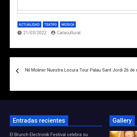
ACTUALIDAD
TEATRO
MÚSICA
21/03/2022
Catacultural
Navegación
Nil Moliner Nuestra Locura Tour Palau Sant Jordi 26 de
de
entradas
Entradas recientes
Gallery
El Brunch Electronik Festival celebra su