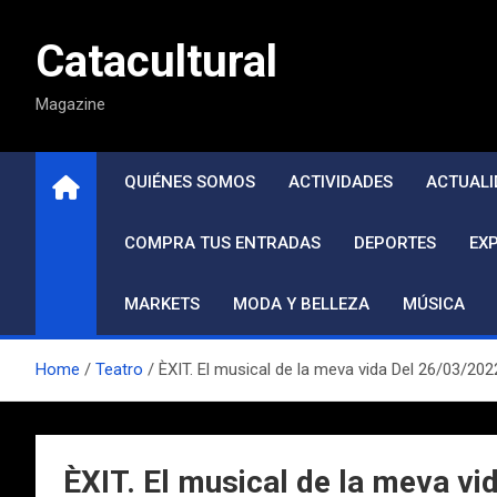
Saltar
al
Catacultural
contenido
Magazine
QUIÉNES SOMOS
ACTIVIDADES
ACTUALI
COMPRA TUS ENTRADAS
DEPORTES
EX
MARKETS
MODA Y BELLEZA
MÚSICA
Home
Teatro
ÈXIT. El musical de la meva vida Del 26/03/202
ÈXIT. El musical de la meva vi