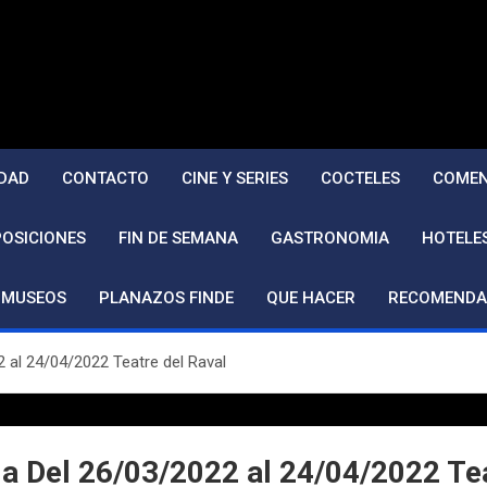
DAD
CONTACTO
CINE Y SERIES
COCTELES
COMEN
POSICIONES
FIN DE SEMANA
GASTRONOMIA
HOTELE
MUSEOS
PLANAZOS FINDE
QUE HACER
RECOMENDA
2 al 24/04/2022 Teatre del Raval
da Del 26/03/2022 al 24/04/2022 Te