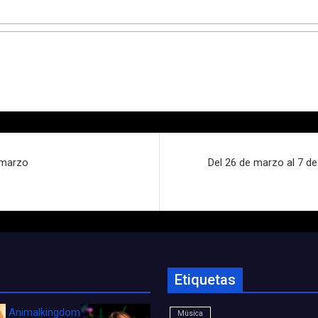
 marzo
Del 26 de marzo al 7 de
Etiquetas
Animalkingdom_FichaCine
Música