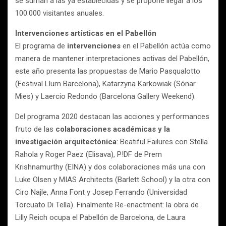
se suman a las ya establecidas y se propone llegar a los
100.000 visitantes anuales.
Intervenciones artísticas en el Pabellón
El programa de
intervenciones
en el Pabellón actúa como
manera de mantener interpretaciones activas del Pabellón,
este año presenta las propuestas de Mario Pasqualotto
(Festival Llum Barcelona), Katarzyna Karkowiak (Sónar
Mies) y Laercio Redondo (Barcelona Gallery Weekend).
Del programa 2020 destacan las acciones y performances
fruto de las
colaboraciones académicas y la
investigación arquitectónica
: Beatiful Failures con Stella
Rahola y Roger Paez (Elisava), P!DF de Prem
Krishnamurthy (EINA) y dos colaboraciones más una con
Luke Olsen y MIAS Architects (Barlett School) y la otra con
Ciro Najle, Anna Font y Josep Ferrando (Universidad
Torcuato Di Tella). Finalmente Re-enactment: la obra de
Lilly Reich ocupa el Pabellón de Barcelona, de Laura