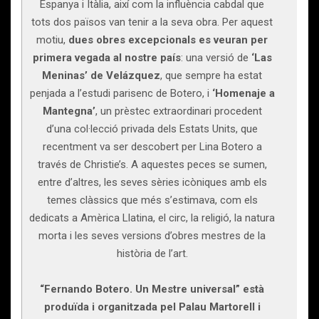
Espanya i Itàlia, així com la influència cabdal que
tots dos països van tenir a la seva obra. Per aquest
motiu,
dues obres excepcionals es veuran
per
primera vegada al nostre país
: una versió de
‘Las
Meninas’ de Velázquez
, que sempre ha estat
penjada a l’estudi parisenc de Botero, i
‘Homenaje a
Mantegna’
, un prèstec extraordinari procedent
d’una col·lecció privada dels Estats Units, que
recentment va ser descobert per Lina Botero a
través de Christie’s. A aquestes peces se sumen,
entre d’altres, les seves sèries icòniques amb els
temes clàssics que més s’estimava, com els
dedicats a Amèrica Llatina, el circ, la religió, la natura
morta i les seves versions d’obres mestres de la
història de l’art.
“Fernando Botero. Un Mestre universal” està
produïda i organitzada pel Palau Martorell i