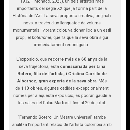
1932 – Mònaco, 2023), un dels artistes més
importants del segle XX que ja forma part de la
Història de l’Art. La seva proposta creativa, original i
nova, a través d’un llenguatge de volums
monumentals i vibrant color, va donar lloc a un estil
propi, el
boterisme
, que fa que la seva obra sigui
immediatament reconeguda.
L’exposició, que
recorre més de 60 anys
de la
seva trajectòria, està
comissariada per Lina
Botero, filla de l’artista, i Cristina Carrillo de
Albornoz, gran experta de la seva obra
. Més
de
110 obres
, algunes cedides excepcionalment
només per a aquesta exposició, es podran gaudir a
les sales del Palau Martorell fins al 20 de juliol.
“Fernando Botero. Un Mestre universal” també
analitza l’important relació de l’artista colombià amb