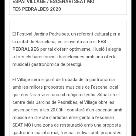
ESPAI VILLAGE / ESCENARI SEAT MÓ
FES PEDRALBES 2020
El Festival Jardins Pedralbes, un referent cultural per a
la ciutat de Barcelona, es reinventa amb el
FES
PEDRALBES
per tal d’oferir optimisme, il·lusió i alegria
a tots els barcelonins i barcelonines amb una oferta
musical i gastronòmica de prestigi.
El Village serà el punt de trobada de la gastronomia
amb les millors propostes musicals de l’escena local
que ens faran viure una nit màgica d’estiu. Situat en el
centre dels Jardins de Pedralbes, el Village obre les
seves portes a les 20:00h i constarà d’un escenari amb
música en directe d’artistes emergents a l’escenari
SEAT MÓ i una zona de restauració amb una proposta
gastronòmica informal, fresca i estival amb propostes