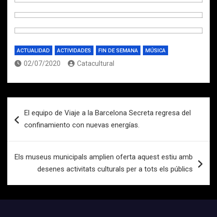
ACTUALIDAD
ACTIVIDADES
FIN DE SEMANA
MÚSICA
02/07/2020
Catacultural
Navegación
El equipo de Viaje a la Barcelona Secreta regresa del
de
confinamiento con nuevas energías.
entradas
Els museus municipals amplien oferta aquest estiu amb
desenes activitats culturals per a tots els públics