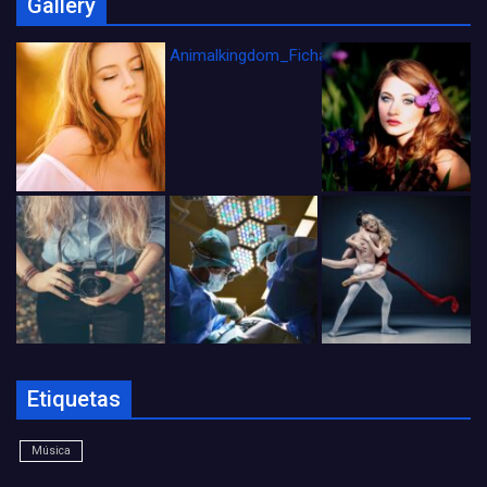
Gallery
Animalkingdom_FichaCine
Etiquetas
Música