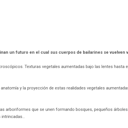
an un futuro en el cual sus cuerpos de bailarines se vuelven v
cópicos. Texturas vegetales aumentadas bajo las lentes hasta el pu
a anatomía y la proyección de estas realidades vegetales aumentadas
onas arboriformes que se unen formando bosques, pequeños árboles
 intrincadas…