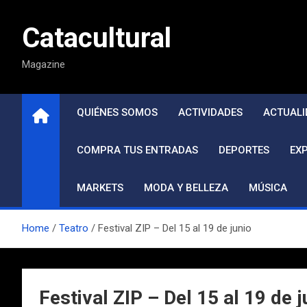
Saltar
al
Catacultural
contenido
Magazine
QUIÉNES SOMOS
ACTIVIDADES
ACTUALI
COMPRA TUS ENTRADAS
DEPORTES
EX
MARKETS
MODA Y BELLEZA
MÚSICA
Home
Teatro
Festival ZIP – Del 15 al 19 de junio
Festival ZIP – Del 15 al 19 de 