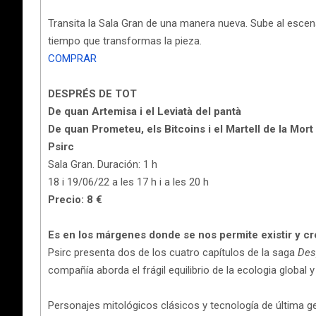
Transita la Sala Gran de una manera nueva. Sube al escen
tiempo que transformas la pieza.
COMPRAR
DESPRÉS DE TOT
De quan Artemisa i el Leviatà del pantà
De quan Prometeu, els Bitcoins i el Martell de la Mort
Psirc
Sala Gran. Duración: 1 h
18 i 19/06/22 a les 17 h i a les 20 h
Precio: 8 €
Es en los márgenes donde se nos permite existir y cr
Psirc presenta dos de los cuatro capítulos de la saga
Des
compañía aborda el frágil equilibrio de la ecologia global y l
Personajes mitológicos clásicos y tecnología de última gen