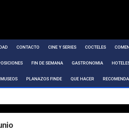
DAD
CONTACTO
CINE Y SERIES
COCTELES
COMEN
POSICIONES
FIN DE SEMANA
GASTRONOMIA
HOTELE
MUSEOS
PLANAZOS FINDE
QUE HACER
RECOMENDA
junio