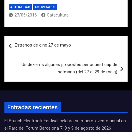
ACTUALIDAD
ACTIVIDADES
27/05/2016
Catacultural
Navegación
Estrenos de cine 27 de mayo
de
entradas
Us dexiems algunes propostes per aquest cap de
setmana (del 27 al 29 de maig)
Entradas recientes
El Brunch Electronik Festival celebra su macro-evento anual en
el Parc del Fòrum Barcelona 7, 8 y 9 de agosto de 2026