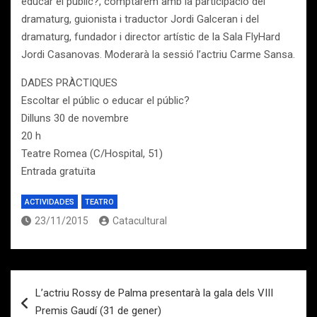
educar el públic?, comptarem amb la participació del
dramaturg, guionista i traductor Jordi Galceran i del
dramaturg, fundador i director artístic de la Sala FlyHard
Jordi Casanovas. Moderarà la sessió l’actriu Carme Sansa.
DADES PRÀCTIQUES
Escoltar el públic o educar el públic?
Dilluns 30 de novembre
20 h
Teatre Romea (C/Hospital, 51)
Entrada gratuïta
ACTIVIDADES
TEATRO
23/11/2015
Catacultural
Navegación
L’actriu Rossy de Palma presentarà la gala dels VIII
de
Premis Gaudí (31 de gener)