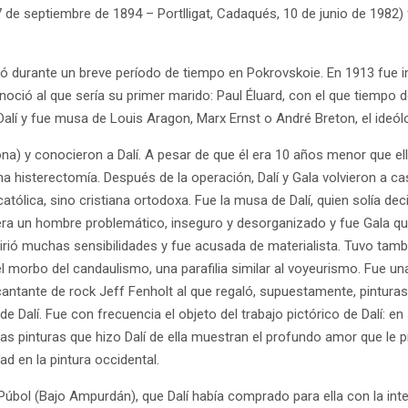
7 de septiembre de 1894 – Portlligat, Cadaqués, 10 de junio de 1982) 
vió durante un breve período de tiempo en Pokrovskoie. En 1913 fue in
noció al que sería su primer marido: Paul Éluard, con el que tiempo d
 Dalí y fue musa de Louis Aragon, Marx Ernst o André Breton, el ideó
na) y conocieron a Dalí. A pesar de que él era 10 años menor que el
 histerectomía. Después de la operación, Dalí y Gala volvieron a casa
tólica, sino cristiana ortodoxa. Fue la musa de Dalí, quien solía deci
í era un hombre problemático, inseguro y desorganizado y fue Gala qu
hirió muchas sensibilidades y fue acusada de materialista. Tuvo tam
l morbo del candaulismo, una parafilia similar al voyeurismo. Fue u
antante de rock Jeff Fenholt al que regaló, supuestamente, pinturas 
Dalí. Fue con frecuencia el objeto del trabajo pictórico de Dalí: en
rosas pinturas que hizo Dalí de ella muestran el profundo amor que l
 en la pintura occidental.
 de Púbol (Bajo Ampurdán), que Dalí había comprado para ella con la 