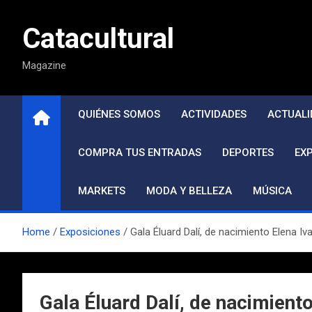
Saltar
al
Catacultural
contenido
Magazine
QUIÉNES SOMOS
ACTIVIDADES
ACTUALI
COMPRA TUS ENTRADAS
DEPORTES
EX
MARKETS
MODA Y BELLEZA
MÚSICA
Home
Exposiciones
Gala Éluard Dalí, de nacimiento Elena I
Gala Éluard Dalí, de nacimient