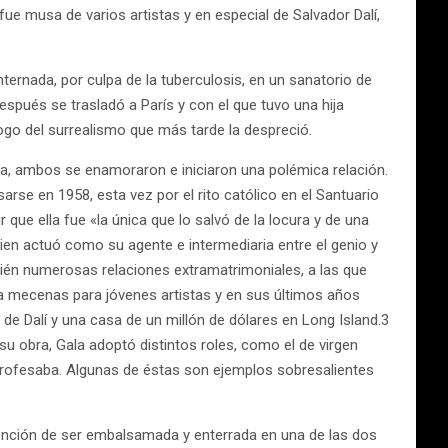
fue musa de varios artistas y en especial de Salvador Dalí,
ternada, por culpa de la tuberculosis, en un sanatorio de
espués se trasladó a París y con el que tuvo una hija
logo del surrealismo que más tarde la despreció.
la, ambos se enamoraron e iniciaron una polémica relación.
rse en 1958, esta vez por el rito católico en el Santuario
r que ella fue «la única que lo salvó de la locura y de una
ien actuó como su agente e intermediaria entre el genio y
bién numerosas relaciones extramatrimoniales, a las que
na mecenas para jóvenes artistas y en sus últimos años
de Dalí y una casa de un millón de dólares en Long Island.3
 su obra, Gala adoptó distintos roles, como el de virgen
e profesaba. Algunas de éstas son ejemplos sobresalientes
intención de ser embalsamada y enterrada en una de las dos