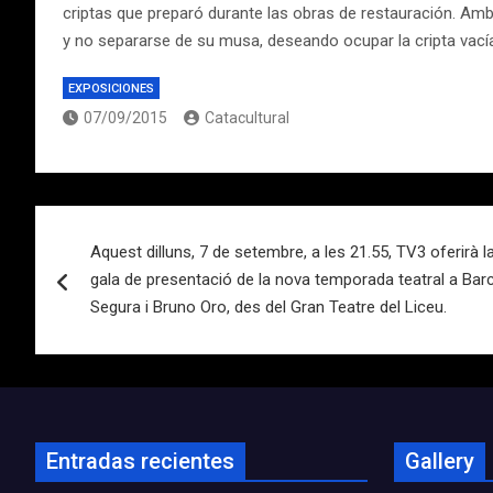
criptas que preparó durante las obras de restauración. Amba
y no separarse de su musa, deseando ocupar la cripta vacía 
EXPOSICIONES
07/09/2015
Catacultural
Navegación
Aquest dilluns, 7 de setembre, a les 21.55, TV3 oferirà 
de
gala de presentació de la nova temporada teatral a Bar
entradas
Segura i Bruno Oro, des del Gran Teatre del Liceu.
Entradas recientes
Gallery