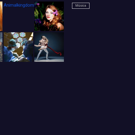
Animalkingdom_FichaCine
Música