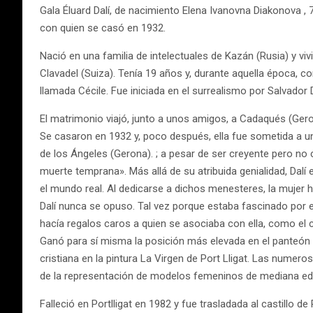
Gala Éluard Dalí, de nacimiento Elena Ivanovna Diakonova , 
con quien se casó en 1932.
Nació en una familia de intelectuales de Kazán (Rusia) y vi
Clavadel (Suiza). Tenía 19 años y, durante aquella época, co
llamada Cécile. Fue iniciada en el surrealismo por Salvador
El matrimonio viajó, junto a unos amigos, a Cadaqués (Gero
Se casaron en 1932 y, poco después, ella fue sometida a una
de los Ángeles (Gerona). ; a pesar de ser creyente pero no ca
muerte temprana». Más allá de su atribuida genialidad, Dal
el mundo real. Al dedicarse a dichos menesteres, la mujer 
Dalí nunca se opuso. Tal vez porque estaba fascinado por e
hacía regalos caros a quien se asociaba con ella, como el c
Ganó para sí misma la posición más elevada en el panteón de 
cristiana en la pintura La Virgen de Port Lligat. Las nume
de la representación de modelos femeninos de mediana edad
Falleció en Portlligat en 1982 y fue trasladada al castillo