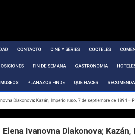
DAD
CONTACTO
CINE Y SERIES
COCTELES
COMEN
POSICIONES
FIN DE SEMANA
GASTRONOMIA
HOTELE
MUSEOS
PLANAZOS FINDE
QUE HACER
RECOMENDA
vanovna Diakonova; Kazán, Imperio ruso, 7 de septiembre de 1894 – Po
o Elena Ivanovna Diakonova; Kazán,