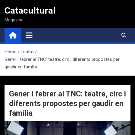
Saltar
Catacultural
al
contenido
Magazine
Home
Teatro
Gener i febrer al TNC: teatre, circ i diferents propostes per
gaudir en família
Gener i febrer al TNC: teatre, circ i
diferents propostes per gaudir en
família