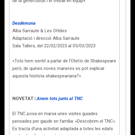
de la generositat i el treball en equip»
Desdèmona
Alba Sarraute & Les Ofèlies
Adaptació i direcció Alba Sarraute
Sala Tallers, del 22/02/2023 al 05/03/2023
«Tots hem sentit a parlar de l’Otel·lo de Shakespeare
però, de quines noves maneres es pot explicar
aquesta història shakespeariana?»
NOVETAT |
Anem tots junts al TNC
El TNC posa en marxa unes visites guiades
pensades per gaudir en família: «Descobrim el TNC».
Es tracta d’una activitat adaptada a totes les edats