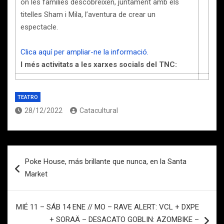
on les famílies descobreixen, juntament amb els
titelles Sham i Mila, l’aventura de crear un
espectacle.
Clica aquí per ampliar-ne la informació.
I més activitats a les xarxes socials del TNC:
TEATRO
28/12/2022
Catacultural
Navegación
Poke House, más brillante que nunca, en la Santa
de
Market
entradas
MIÉ 11 – SÁB 14 ENE // MO – RAVE ALERT: VCL + DXPE
+ SORAÄ – DESACATO GOBLIN: AZOMBIKE –