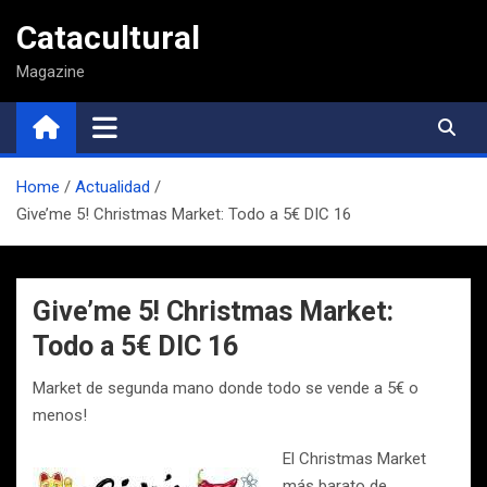
Saltar
Catacultural
al
contenido
Magazine
Home
Actualidad
Give’me 5! Christmas Market: Todo a 5€ DIC 16
Give’me 5! Christmas Market:
Todo a 5€ DIC 16
Market de segunda mano donde todo se vende a 5€ o
menos!
El Christmas Market
más barato de