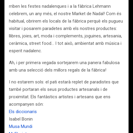
rriben les festes nadalenques i a la fàbrica Lehmann
celebrem, un any més, el nostre Market de Nadal! Com és
habitual, obrirem els locals de la fàbrica perquè els pugueu
visitar i posarem paradetes amb els nostres productes:
llibres, joies, art, moda i complements, joguines, artesania,
ceràmica, street food… I tot això, ambientat amb música i
esperit nadalenc.
Ah, i per primera vegada sortejarem una panera fabulosa
amb una selecció dels millors regals de la fàbrica!
I no estarem sols: el pati estarà replet de paradistes que
també portaran els seus productes artesanals i de
proximitat. Els fantàstics artistes i artesans que ens
acompanyen són:
Els diccionaris
Isabel Bonin
Musa Mundi