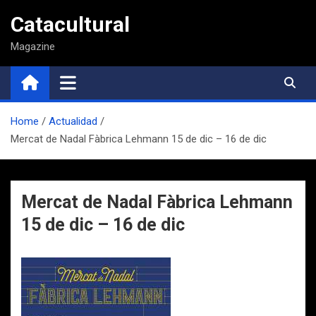
Saltar
Catacultural
al
contenido
Magazine
Home
Actualidad
Mercat de Nadal Fàbrica Lehmann 15 de dic – 16 de dic
Mercat de Nadal Fàbrica Lehmann
15 de dic – 16 de dic