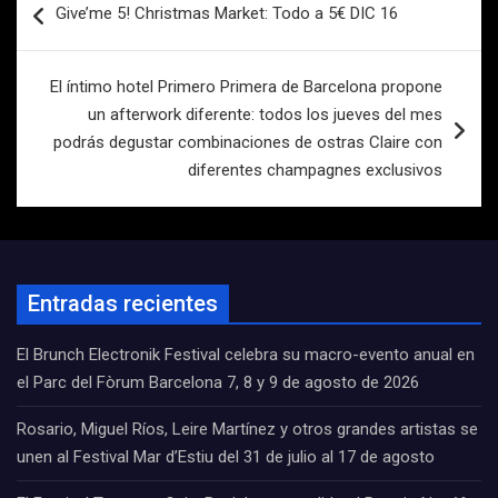
Give’me 5! Christmas Market: Todo a 5€ DIC 16
de
entradas
El íntimo hotel Primero Primera de Barcelona propone
un afterwork diferente: todos los jueves del mes
podrás degustar combinaciones de ostras Claire con
diferentes champagnes exclusivos
Entradas recientes
El Brunch Electronik Festival celebra su macro-evento anual en
el Parc del Fòrum Barcelona 7, 8 y 9 de agosto de 2026
Rosario, Miguel Ríos, Leire Martínez y otros grandes artistas se
unen al Festival Mar d’Estiu del 31 de julio al 17 de agosto