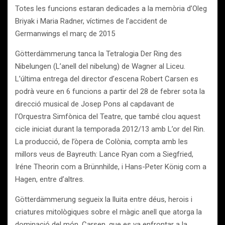
Totes les funcions estaran dedicades a la memòria d’Oleg
Briyak i Maria Radner, víctimes de l’accident de
Germanwings el març de 2015
Götterdämmerung tanca la Tetralogia Der Ring des
Nibelungen (L’anell del nibelung) de Wagner al Liceu.
L’última entrega del director d’escena Robert Carsen es
podrà veure en 6 funcions a partir del 28 de febrer sota la
direcció musical de Josep Pons al capdavant de
l’Orquestra Simfònica del Teatre, que també clou aquest
cicle iniciat durant la temporada 2012/13 amb L’or del Rin.
La producció, de l’òpera de Colònia, compta amb les
millors veus de Bayreuth: Lance Ryan com a Siegfried,
Iréne Theorin com a Brünnhilde, i Hans-Peter König com a
Hagen, entre d’altres.
Götterdämmerung segueix la lluita entre déus, herois i
criatures mitològiques sobre el màgic anell que atorga la
dominació del món. Carsen, que es va enfrontar a la