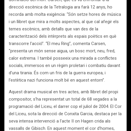
direcció escènica de la Tetralogia ara farà 12 anys, ho
recorda amb molta exigència: “Són setze hores de música
i un llibret que mira a molts aspectes, al que cal afegir els
temes escènics, amb detalls que van des de la
caracterització dels intèrprets als espais poètics en què
transcorre l’acció”. “El meu Ring”, comenta Carsen,
“presenta un món sense aigua, un bosc mort, neu, fred,
calor extrema. I també posseeix una mirada a conflictes
socials, immersos en un règim proletari i combatiu davant
d’una tirania. És com un fris de la guerra europea, i
l’estètica nazi funciona molt bé en aquest entorn”.
Aquest drama musical en tres actes, amb llibret del propi
compositor, s’ha representat un total de 68 vegades a la
programació del Liceu, el darrer cop el juliol de 2004. El Cor
del Liceu, sota la direcció de Conxita Garcia, destaca per la
seva intensa intervenció a l’acte II on Hagen crida als
vassalls de Gibisch. En aquest moment el cor d’homes,