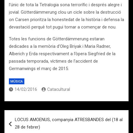
l’únic de tota la Tetralogia sona terrorífic i després alegre i
jovial. Götterdämmerung clou un cicle sobre la destrucció
on Carsen prioritza la honestedat de la història i defensa la
devastació perquè tot pugui tornar a començar de nou.
Totes les funcions de Götterdämmerung estaran
dedicades a la memòria d’Oleg Briyak i Maria Radner,
Alberich y Erda respectivament a l’òpera Siegfried de la
passada temporada, víctimes de l’accident de
Germanwings el març de 2015.
MÚSICA
14/02/2016
Catacultural
Navegación
LOCUS AMOENUS, companyia ATRESBANDES del (18 al
de
28 de febrer)