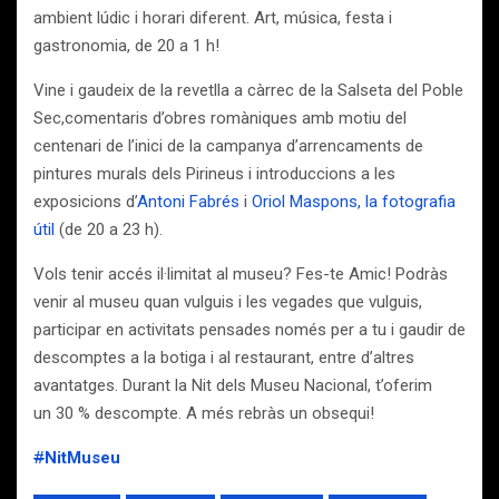
ambient lúdic i horari diferent. Art, música, festa i
gastronomia, de 20 a 1 h!
Vine i gaudeix de la revetlla a càrrec de la Salseta del Poble
Sec,comentaris d’obres romàniques amb motiu del
centenari de l’inici de la campanya d’arrencaments de
pintures murals dels Pirineus i introduccions a les
exposicions d’
Antoni Fabrés
i
Oriol Maspons, la fotografia
útil
(de 20 a 23 h).
Vols tenir accés il·limitat al museu? Fes-te Amic! Podràs
venir al museu quan vulguis i les vegades que vulguis,
participar en activitats pensades només per a tu i gaudir de
descomptes a la botiga i al restaurant, entre d’altres
avantatges. Durant la Nit dels Museu Nacional, t’oferim
un 30 % descompte. A més rebràs un obsequi!
#
NitMuseu