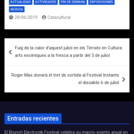
ACTUALIDAD
ACTIVIDADES
FIN DE SEMANA
EXPOSICIONES
MÚSICA
29/06/2019
Catacultural
Navegación
Fuig de la calor d’aquest juliol en els Terrats en Cultura:
de
arts escèniques a la fresca a partir del 5 de juliol
entradas
Roger Mas donarà el tret de sortida al Festival Instants
el dissabte 6 de juliol
Entradas recientes
El Brunch Electronik Festival celebra su macro-evento anual en