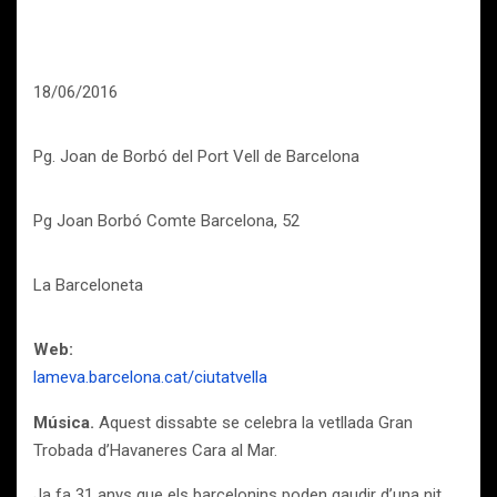
18/06/2016
Pg. Joan de Borbó del Port Vell de Barcelona
Pg Joan Borbó Comte Barcelona, 52
La Barceloneta
Web:
lameva.barcelona.cat/ciutatvella
Música.
Aquest dissabte se celebra la vetllada Gran
Trobada d’Havaneres Cara al Mar.
Ja fa 31 anys que els barcelonins poden gaudir d’una nit