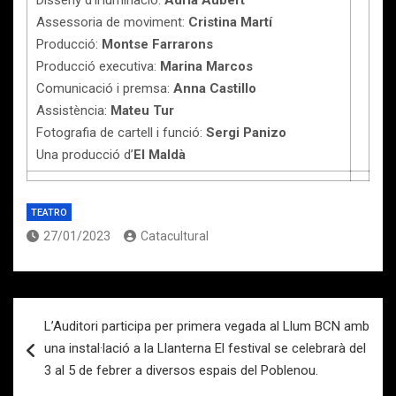
Disseny d’il·luminació:
Adrià Aubert
Assessoria de moviment:
Cristina Martí
Producció:
Montse Farrarons
Producció executiva:
Marina Marcos
Comunicació i premsa:
Anna Castillo
Assistència:
Mateu Tur
Fotografia de cartell i funció:
Sergi Panizo
Una producció d’
El Maldà
TEATRO
27/01/2023
Catacultural
Navegación
L’Auditori participa per primera vegada al Llum BCN amb
de
una instal·lació a la Llanterna El festival se celebrarà del
entradas
3 al 5 de febrer a diversos espais del Poblenou.