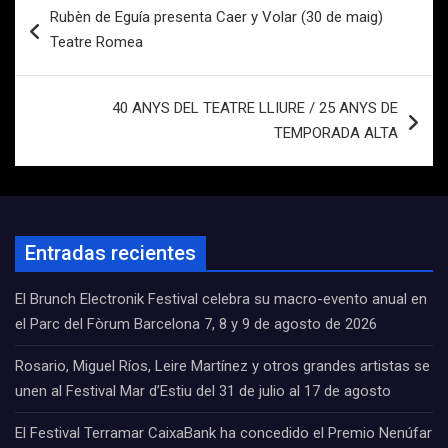
Rubèn de Eguía presenta Caer y Volar (30 de maig)
de
Teatre Romea
entradas
40 ANYS DEL TEATRE LLIURE / 25 ANYS DE
TEMPORADA ALTA
Entradas recientes
El Brunch Electronik Festival celebra su macro-evento anual en
el Parc del Fòrum Barcelona 7, 8 y 9 de agosto de 2026
Rosario, Miguel Ríos, Leire Martínez y otros grandes artistas se
unen al Festival Mar d’Estiu del 31 de julio al 17 de agosto
El Festival Terramar CaixaBank ha concedido el Premio Nenúfar