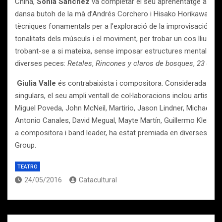
China,
Sònia Sánchez
va completar el seu aprenentatge a Barce
dansa butoh de la mà d’Andrés Corchero i Hisako Horikawa. El b
tècniques fonamentals per a l’exploració de la improvisació, dels
tonalitats dels músculs i el moviment, per trobar un cos lliure, 
trobant-se a si mateixa, sense imposar estructures mentals. En 
diverses peces:
Retales
,
Rincones y claros de bosques
,
23 de 
Giulia Valle
és contrabaixista i compositora. Considerada avu
singulars, el seu ampli ventall de col·laboracions inclou artistes 
Miguel Poveda, John McNeil, Martirio, Jason Lindner, Michael K
Antonio Canales, David Megual, Mayte Martín, Guillermo Klein, 
a compositora i band leader, ha estat premiada en diverses ocasi
Group.
TEATRO
24/05/2016
Catacultural
Navegación