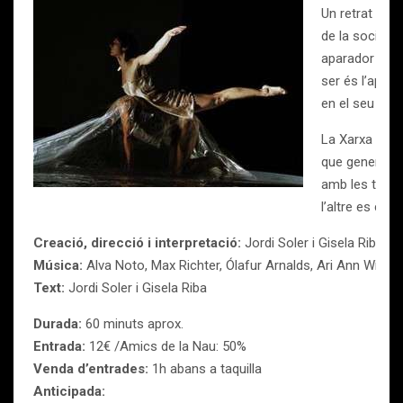
Un retrat de l
de la societat
aparador per c
ser és l’aparè
en el seu valo
La Xarxa amb p
que genera. La
amb les tecno
l’altre es co
Creació, direcció i interpretació:
Jordi Soler i Gisela Riba
Música:
Alva Noto, Max Richter, Ólafur Arnalds, Ari Ann Wire, 
Text:
Jordi Soler i Gisela Riba
Durada:
60 minuts aprox.
Entrada:
12€ /Amics de la Nau: 50%
Venda d’entrades:
1h abans a taquilla
Anticipada: