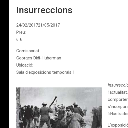
Insurreccions
24/02/201721/05/2017
Preu:
6 €
Comissariat:
Georges Didi-Huberman
Ubicació:
Sala d’exposicions temporals 1
Insurrecci
l’actualit
comporten 
s’incorpor
l’il·lustra
L’exposició