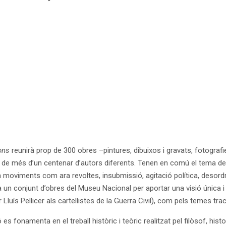
ons
reunirà prop de 300 obres –pintures, dibuixos i gravats, fotografie
at, de més d’un centenar d’autors diferents. Tenen en comú el tema de
moviments com ara revoltes, insubmissió, agitació política, desordre
a un conjunt d’obres del Museu Nacional per aportar una visió única i 
dor Lluís Pellicer als cartellistes de la Guerra Civil), com pels temes tra
 es fonamenta en el treball històric i teòric realitzat pel filòsof, hist