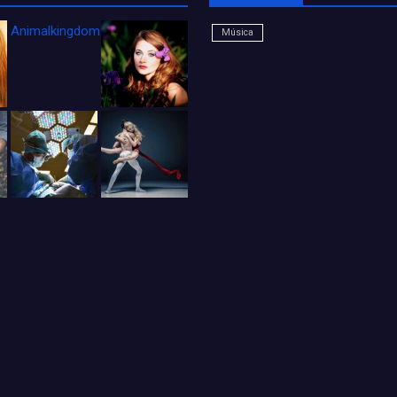
Animalkingdom_FichaCine
Música