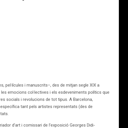
s, pel·lícules i manuscrits–, des de mitjan segle XIX a
 les emocions col·lectives i els esdeveniments polítics que
s socials i revolucions de tot tipus. A Barcelona,
específica tant pels artistes representats (des de
ctats.
oriador d’art i comissari de l’exposició Georges Didi-