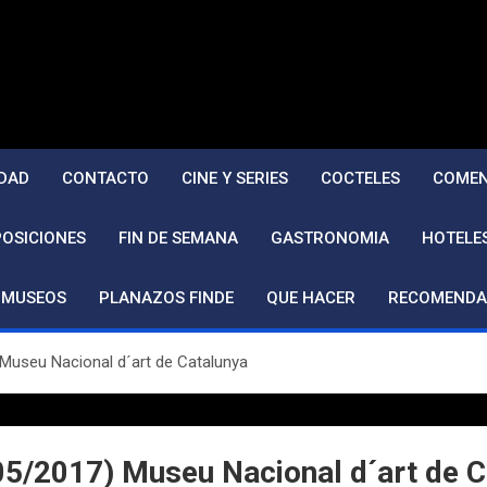
DAD
CONTACTO
CINE Y SERIES
COCTELES
COMEN
POSICIONES
FIN DE SEMANA
GASTRONOMIA
HOTELE
MUSEOS
PLANAZOS FINDE
QUE HACER
RECOMENDA
Museu Nacional d´art de Catalunya
05/2017) Museu Nacional d´art de C