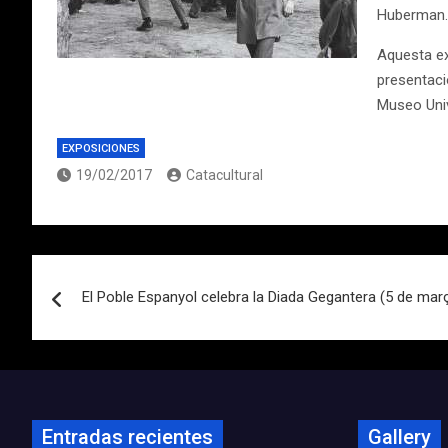
Huberman.
Aquesta ex
presentaci
Museo Univ
EXPOSICIONES
19/02/2017
Catacultural
Navegación
El Poble Espanyol celebra la Diada Gegantera (5 de mar
de
entradas
Entradas recientes
Gallery