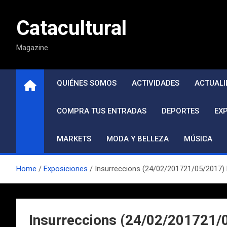
Saltar
al
Catacultural
contenido
Magazine
QUIÉNES SOMOS
ACTIVIDADES
ACTUALI
COMPRA TUS ENTRADAS
DEPORTES
EX
MARKETS
MODA Y BELLEZA
MÚSICA
Home
Exposiciones
Insurreccions (24/02/201721/05/2017) 
Insurreccions (24/02/201721/