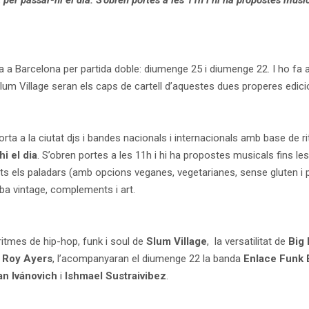
 per passar-hi el dia. S’obren portes a les 11h i hi ha propostes music
a a Barcelona per partida doble: diumenge 25 i diumenge 22. I ho fa a
Slum Village seran els caps de cartell d’aquestes dues properes edic
ta a la ciutat djs i bandes nacionals i internacionals amb base de rit
i el dia
. S’obren portes a les 11h i hi ha propostes musicals fins le
s els paladars (amb opcions veganes, vegetarianes, sense gluten i pe
ba vintage, complements i art.
ritmes de hip-hop, funk i soul de
Slum Village
, la versatilitat de
Big
,
Roy Ayers
, l’acompanyaran el diumenge 22 la banda
Enlace Funk 
an Ivánovich
i
Ishmael Sustraivibez
.