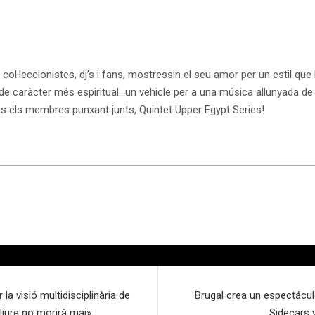
l·leccionistes, dj’s i fans, mostressin el seu amor per un estil que la
de caràcter més espiritual…un vehicle per a una música allunyada de
s els membres punxant junts, Quintet Upper Egypt Series!
la visió multidisciplinària de
Brugal crea un espectácul
liure no morirà mai»
Sidecars 