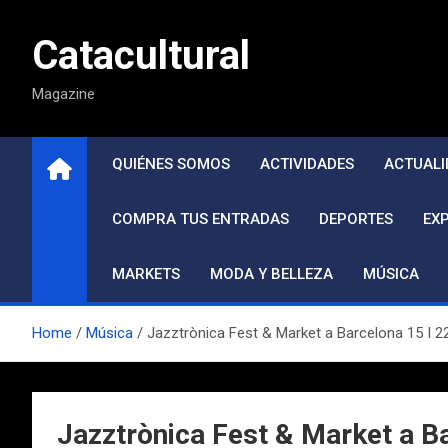
Saltar
al
Catacultural
contenido
Magazine
QUIÉNES SOMOS
ACTIVIDADES
ACTUALI
COMPRA TUS ENTRADAS
DEPORTES
EX
MARKETS
MODA Y BELLEZA
MÚSICA
Home
Música
Jazztrònica Fest & Market a Barcelona 15 I 
Jazztrònica Fest & Market a B