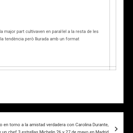
 major part cultivaven en paral·lel a la resta de les
 la tendència però lliurada amb un format
o en torno a la amistad verdadera con Carolina Durante,
y un chef 3 estrellas Michelin 26 y 27 de mayo en Madrid