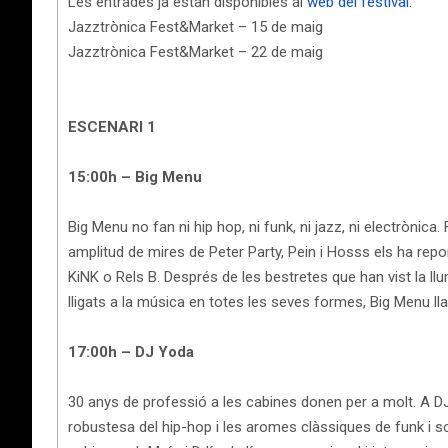
Les entrades ja estan disponibles al
web del festival
:
Jazztrònica Fest&Market – 15 de maig
Jazztrònica Fest&Market – 22 de maig
ESCENARI 1
15:00h – Big Menu
Big Menu no fan ni hip hop, ni funk, ni jazz, ni electrònica
amplitud de mires de Peter Party, Pein i Hosss els ha repo
KiNK o Rels B. Després de les bestretes que han vist la ll
lligats a la música en totes les seves formes, Big Menu lla
17:00h – DJ Yoda
30 anys de professió a les cabines donen per a molt. A DJ Y
robustesa del hip-hop i les aromes clàssiques de funk i s