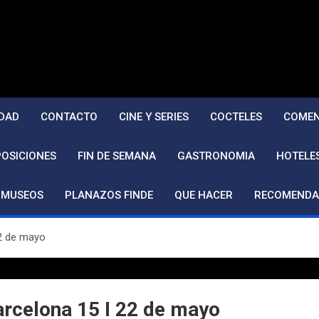
DAD
CONTACTO
CINE Y SERIES
COCTELES
COMEN
POSICIONES
FIN DE SEMANA
GASTRONOMIA
HOTELE
MUSEOS
PLANAZOS FINDE
QUE HACER
RECOMENDA
22 de mayo
arcelona 15 I 22 de mayo