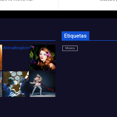
Etiquetas
Animalkingdom_FichaCine
Música