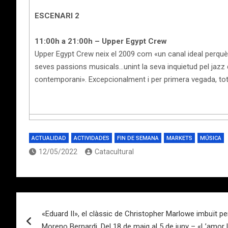
ESCENARI 2
11:00h a 21:00h – Upper Egypt Crew
Upper Egypt Crew neix el 2009 com «un canal ideal perquè co
seves passions musicals…unint la seva inquietud pel jazz 
contemporani». Excepcionalment i per primera vegada, tot
ACTUALIDAD
ACTIVIDADES
FIN DE SEMANA
MARKETS
MÚSICA
12/05/2022
Catacultural
Navegación
«Eduard II», el clàssic de Christopher Marlowe imbuït per 
de
Moreno Bernardi. Del 18 de maig al 5 de juny – «L’amor l