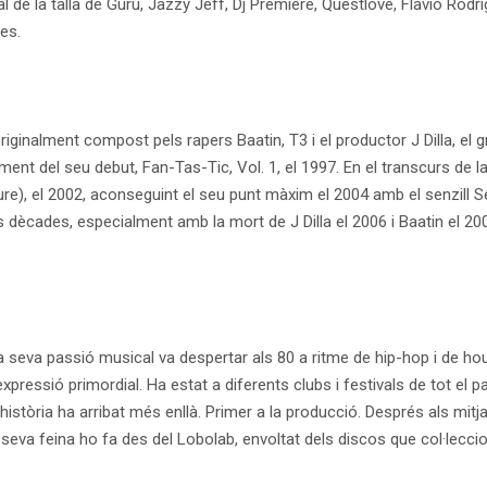
 de la talla de Guru, Jazzy Jeff, Dj Premiere, Questlove, Flavio Rodrig
res.
. Originalment compost pels rapers Baatin, T3 i el productor J Dilla, e
ent del seu debut, Fan-Tas-Tic, Vol. 1, el 1997. En el transcurs de l
Future), el 2002, aconseguint el seu punt màxim el 2004 amb el senzil
les dècades, especialment amb la mort de J Dilla el 2006 i Baatin el 20
 seva passió musical va despertar als 80 a ritme de hip-hop i de hou
xpressió primordial. Ha estat a diferents clubs i festivals de tot el 
 història ha arribat més enllà. Primer a la producció. Després als mitja
la seva feina ho fa des del Lobolab, envoltat dels discos que col·lecc