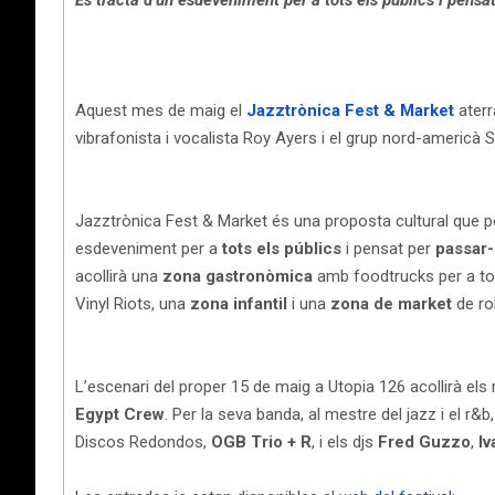
Es tracta d’un esdeveniment per a tots els públics i pensat
Aquest mes de maig el
Jazztrònica Fest & Market
aterr
vibrafonista i vocalista Roy Ayers i el grup nord-americà 
Jazztrònica Fest & Market és una proposta cultural que por
esdeveniment per a
tots els públics
i pensat per
passar-h
acollirà una
zona gastronòmica
amb foodtrucks per a tot
Vinyl Riots, una
zona infantil
i una
zona de market
de ro
L’escenari del proper 15 de maig a Utopia 126 acollirà els 
Egypt Crew
. Per la seva banda, al mestre del jazz i el r&b
Discos Redondos,
OGB Trio + R
, i els djs
Fred Guzzo
,
Iv