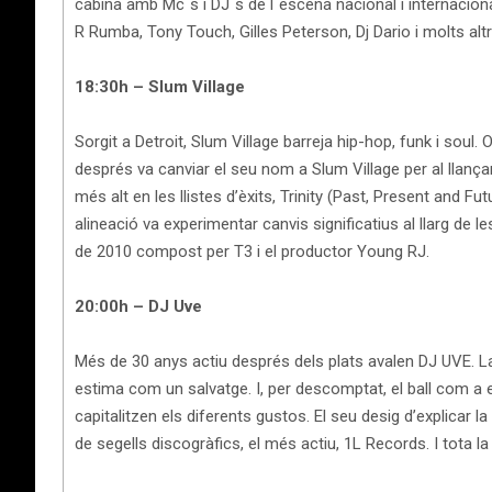
cabina amb Mc´s i DJ´s de l´escena nacional i internacional
R Rumba, Tony Touch, Gilles Peterson, Dj Dario i molts alt
18:30h – Slum Village
Sorgit a Detroit, Slum Village barreja hip-hop, funk i soul
després va canviar el seu nom a Slum Village per al llançam
més alt en les llistes d’èxits, Trinity (Past, Present and 
alineació va experimentar canvis significatius al llarg de 
de 2010 compost per T3 i el productor Young RJ.
20:00h – DJ Uve
Més de 30 anys actiu després dels plats avalen DJ UVE. La
estima com un salvatge. I, per descomptat, el ball com a e
capitalitzen els diferents gustos. El seu desig d’explicar la
de segells discogràfics, el més actiu, 1L Records. I tota 