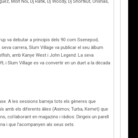
uez, Molt Noi, Dj Rafik, Dj Woody, Dj Shortkut, Orishas,
l grup va debutar a principis dels 90 com Ssenepod,
a seva carrera, Slum Village va publicar el seu àlbum
l Selfish, amb Kanye West i John Legend. La seva
09, i Slum Village es va convertir en un duet a la dècada
se. A les sessions barreja tots els gèneres que
país amb els diferents àlies (Asimov, Turba, Kemet) que
ns, col·laborant en magazins i ràdios. Dirigeix un parell
iona i que l’acompanyen als seus sets.