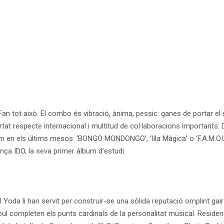
. Fan tot això. El combo és vibració, ànima, pessic: ganes de portar el 
rtat respecte internacional i multitud de col·laboracions importants:
um en els últims mesos: ‘BONGO MONDONGO’, ‘Illa Màgica’ o ‘F.A.M.O.U
nça IDO, la seva primer àlbum d’estudi.
oda li han servit per construir-se una sòlida reputació omplint gaire
oul completen els punts cardinals de la personalitat musical. Resid