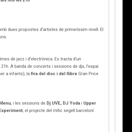
als fins les 21h
mb dues propostes d’artistes de primeríssim nivell. El
ions.
mes de jazz i d’electrònica. Es tracta d’un
s 21h. A banda de concerts i sessions de djs, l’espai
r a infants), la
fira del disc i del llibre
Gran Price
 Menu
, i les sessions de
Dj UVE, DJ Yoda
i
Upper
Experiment
, el projecte del mític segell barceloní