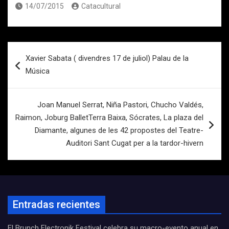
14/07/2015
Catacultural
Navegación
Xavier Sabata ( divendres 17 de juliol) Palau de la
de
Música
entradas
Joan Manuel Serrat, Niña Pastori, Chucho Valdés,
Raimon, Joburg BalletTerra Baixa, Sócrates, La plaza del
Diamante, algunes de les 42 propostes del Teatre-
Auditori Sant Cugat per a la tardor-hivern
Entradas recientes
El Brunch Electronik Festival celebra su macro-evento anual en