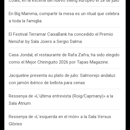
Coals, en la escena del nuevo swing europeo el 28 de julio
En Big Mamma, compartir la mesa es un ritual que celebra
a toda la famiglia.
El Festival Terramar CaixaBank ha concedido el Premio
Nenúfar by Sala Joiers a Sergio Dalma.
Casa Jondal, el restaurante de Rafa Zafra, ha sido elegido
como el Mejor Chiringuito 2026 por Tapas Magazine.
Jacqueline presenta su plato de julio: Salmorejo andaluz
con jamón ibérico de bellota para cenas
Ressenya de «L’última entrevista (Roig/Capmany)» a la
Sala Atrium
Ressenya de «L’esquerda en el món» a la Sala Versus
Glòries