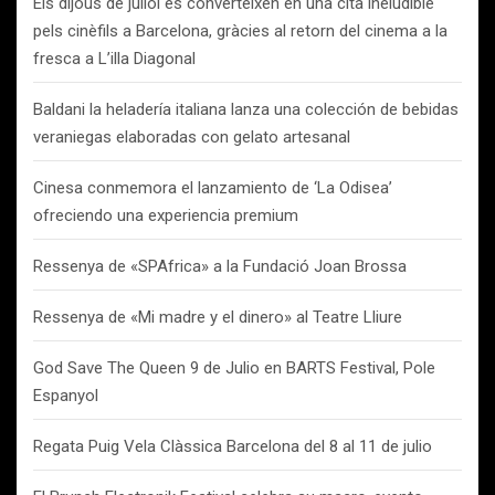
Els dijous de juliol es converteixen en una cita ineludible
pels cinèfils a Barcelona, gràcies al retorn del cinema a la
fresca a L’illa Diagonal
Baldani la heladería italiana lanza una colección de bebidas
veraniegas elaboradas con gelato artesanal
Cinesa conmemora el lanzamiento de ‘La Odisea’
ofreciendo una experiencia premium
Ressenya de «SPAfrica» a la Fundació Joan Brossa
Ressenya de «Mi madre y el dinero» al Teatre Lliure
God Save The Queen 9 de Julio en BARTS Festival, Pole
Espanyol
Regata Puig Vela Clàssica Barcelona del 8 al 11 de julio