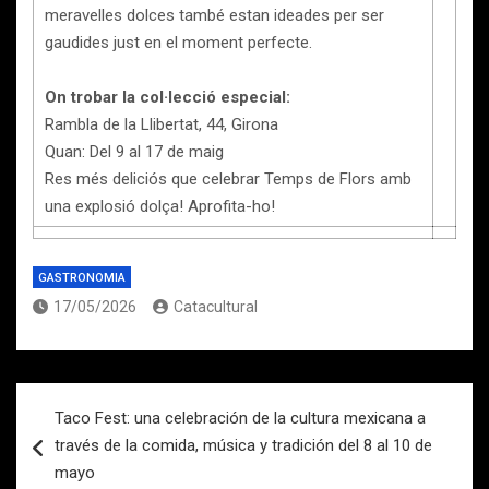
meravelles dolces també estan ideades per ser
gaudides just en el moment perfecte.
On trobar la col·lecció especial:
Rambla de la Llibertat, 44, Girona
Quan: Del 9 al 17 de maig
Res més deliciós que celebrar Temps de Flors amb
una explosió dolça! Aprofita-ho!
GASTRONOMIA
17/05/2026
Catacultural
Navegación
Taco Fest: una celebración de la cultura mexicana a
de
través de la comida, música y tradición del 8 al 10 de
entradas
mayo