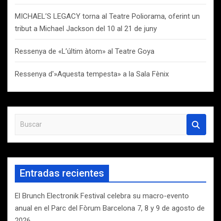
MICHAEL’S LEGACY torna al Teatre Poliorama, oferint un
tribut a Michael Jackson del 10 al 21 de juny
Ressenya de «L’últim àtom» al Teatre Goya
Ressenya d'»Aquesta tempesta» a la Sala Fènix
B
u
s
c
a
Entradas recientes
r
El Brunch Electronik Festival celebra su macro-evento
anual en el Parc del Fòrum Barcelona 7, 8 y 9 de agosto de
2026