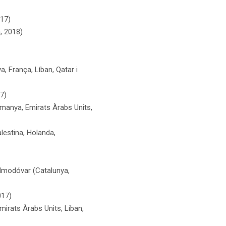
017)
, 2018)
a, França, Líban, Qatar i
7)
manya, Emirats Àrabs Units,
lestina, Holanda,
 Almodóvar (Catalunya,
017)
irats Àrabs Units, Líban,