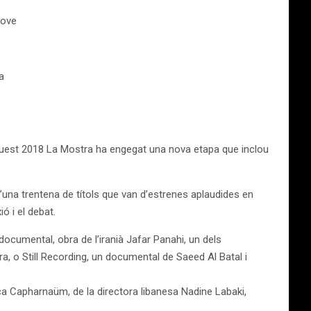
Jove
a
 Aquest 2018 La Mostra ha engegat una nova etapa que inclou
’una trentena de títols que van d’estrenes aplaudides en
ó i el debat.
 documental, obra de l’iranià Jafar Panahi, un dels
ra, o Still Recording, un documental de Saeed Al Batal i
a Capharnaüm, de la directora libanesa Nadine Labaki,