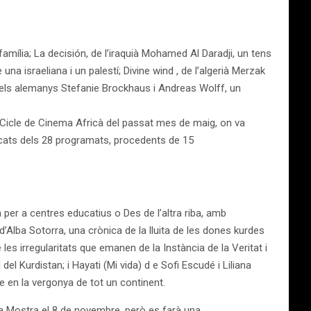
mília; La decisión, de l’iraquià Mohamed Al Daradji, un tens
na israeliana i un palestí; Divine wind , de l’algerià Merzak
dels alemanys Stefanie Brockhaus i Andreas Wolff, un
 al Cicle de Cinema Africà del passat mes de maig, on va
tacats dels 28 programats, procedents de 15
 per a centres educatius o Des de l’altra riba, amb
’Alba Sotorra, una crònica de la lluita de les dones kurdes
 les irregularitats que emanen de la Instància de la Veritat i
d del Kurdistan; i Hayati (Mi vida) d e Sofi Escudé i Liliana
se en la vergonya de tot un continent.
La Mostra el 8 de novembre, però es farà una