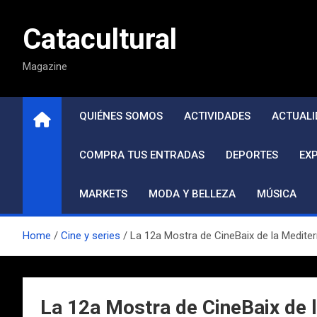
Saltar
al
Catacultural
contenido
Magazine
QUIÉNES SOMOS
ACTIVIDADES
ACTUALI
COMPRA TUS ENTRADAS
DEPORTES
EX
MARKETS
MODA Y BELLEZA
MÚSICA
Home
Cine y series
La 12a Mostra de CineBaix de la Mediterr
La 12a Mostra de CineBaix de l