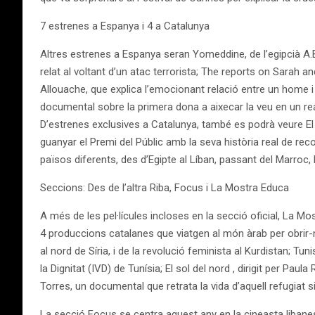
7 estrenes a Espanya i 4 a Catalunya
Altres estrenes a Espanya seran Yomeddine, de l’egipcià A.B
relat al voltant d’un atac terrorista; The reports on Sarah an
Allouache, que explica l’emocionant relació entre un home 
documental sobre la primera dona a aixecar la veu en un real
D’estrenes exclusives a Catalunya, també es podrà veure El vi
guanyar el Premi del Públic amb la seva història real de re
països diferents, des d’Egipte al Líban, passant del Marroc, Pa
Seccions: Des de l’altra Riba, Focus i La Mostra Educa
A més de les pel·lícules incloses en la secció oficial, La M
4 produccions catalanes que viatgen al món àrab per obrir-no
al nord de Síria, i de la revolució feminista al Kurdistan; Tu
la Dignitat (IVD) de Tunísia; El sol del nord , dirigit per Paula
Torres, un documental que retrata la vida d’aquell refugiat s
La secció Focus se centra aquest any en la cineasta libane