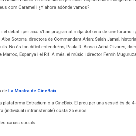
s seus com Caramel i ¿Y ahora adónde vamos?.
 i el debat i per això s’han programat mitja dotzena de cinefòrums i 
 Alba Sotorra, directora de Commandant Arian; Salah Jamal, historiador
ulls. No és tan difícil entendre’ns; Paula R. Ainsa i Adrià Olivares, di
re Marroc, Espanya i el Rif. A més, el músic i director Femín Muguruz
eb de
La Mostra de CineBaix
plataforma Entradium o a CineBaix. El preu per una sessió és de 4 eu
(individual i intransferible) costa 25 euros.
les xarxes socials: