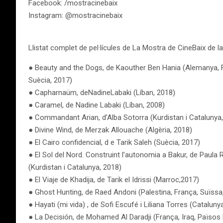
Facebook: /mostracinebaix
Instagram: @mostracinebaix
Llistat complet de pel·lícules de La Mostra de CineBaix de la
● Beauty and the Dogs, de Kaouther Ben Hania (Alemanya, F
Suècia, 2017)
● Capharnaüm, deNadineLabaki (Líban, 2018)
● Caramel, de Nadine Labaki (Líban, 2008)
● Commandant Arian, d’Alba Sotorra (Kurdistan i Catalunya
● Divine Wind, de Merzak Allouache (Algèria, 2018)
● El Cairo confidencial, d e Tarik Saleh (Suècia, 2017)
● El Sol del Nord. Construint l’autonomia a Bakur, de Paula R
(Kurdistan i Catalunya, 2018)
● El Viaje de Khadija, de Tarik el Idrissi (Marroc,2017)
● Ghost Hunting, de Raed Andoni (Palestina, França, Suïssa, Q
● Hayati (mi vida) , de Sofi Escufé i Liliana Torres (Cataluny
● La Decisión, de Mohamed Al Daradji (França, Iraq, Països 