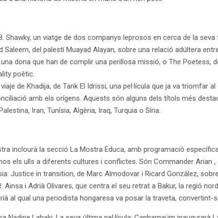
. Shawky, un viatge de dos companys leprosos en cerca de la seva fa
d Saleem, del palestí Muayad Alayan, sobre una relació adúltera entre u
i una dona que han de complir una perillosa missió, o The Poetess, 
ity poètic.
aje de Khadija, de Tarik El Idrissi, una pel·lícula que ja va triomfar
conciliació amb els orígens. Aquests són alguns dels títols més des
lestina, Iran, Tunísia, Algèria, Iraq, Turquia o Síria.
ostra inclourà la secció La Mostra Educa, amb programació específica
s els ulls a diferents cultures i conflictes. Són Commander Arian , d
nisia: Justice in transition, de Marc Almodovar i Ricard González, sobre
 R. Ainsa i Adrià Olivares, que centra el seu retrat a Bakur, la regió nor
irià al qual una periodista hongaresa va posar la traveta, convertint-
sa Nadine Labaki. La seva última pel·lícula: Capharnaüm inaugurarà 