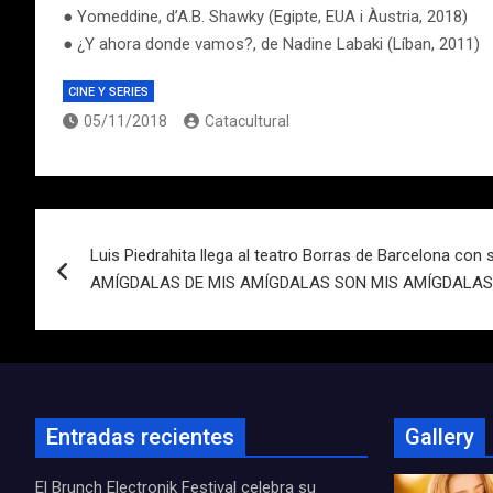
● Yomeddine, d’A.B. Shawky (Egipte, EUA i Àustria, 2018)
● ¿Y ahora donde vamos?, de Nadine Labaki (Líban, 2011)
CINE Y SERIES
05/11/2018
Catacultural
Navegación
Luis Piedrahita llega al teatro Borras de Barcelona con
de
AMÍGDALAS DE MIS AMÍGDALAS SON MIS AMÍGDALAS” 
entradas
Entradas recientes
Gallery
El Brunch Electronik Festival celebra su