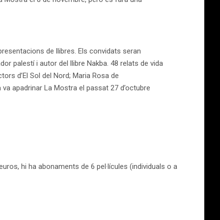
presentacions de llibres. Els convidats seran
 palestí i autor del llibre Nakba. 48 relats de vida
rectors d’El Sol del Nord; Maria Rosa de
a va apadrinar La Mostra el passat 27 d’octubre
ros, hi ha abonaments de 6 pel·lícules (individuals o a