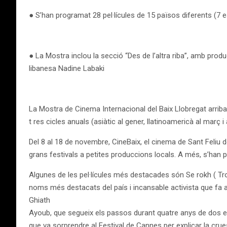
● S’han programat 28 pel·lícules de 15 països diferents (7 
● La Mostra inclou la secció “Des de l’altra riba”, amb prod
libanesa Nadine Labaki
La Mostra de Cinema Internacional del Baix Llobregat arriba
t res cicles anuals (asiàtic al gener, llatinoamericà al març i a
Del 8 al 18 de novembre, CineBaix, el cinema de Sant Feliu 
grans festivals a petites produccions locals. A més, s’han 
Algunes de les pel·lícules més destacades són Se rokh ( Trois
noms més destacats del país i incansable activista que fa any
Ghiath
Ayoub, que segueix els passos durant quatre anys de dos e
que va sorprendre al Festival de Cannes per explicar la crue