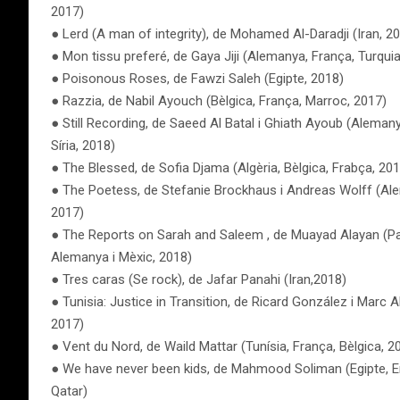
2017)
● Lerd (A man of integrity), de Mohamed Al-Daradji (Iran, 2
● Mon tissu preferé, de Gaya Jiji (Alemanya, França, Turquia
● Poisonous Roses, de Fawzi Saleh (Egipte, 2018)
● Razzia, de Nabil Ayouch (Bèlgica, França, Marroc, 2017)
● Still Recording, de Saeed Al Batal i Ghiath Ayoub (Alemany
Síria, 2018)
● The Blessed, de Sofia Djama (Algèria, Bèlgica, Frabça, 201
● The Poetess, de Stefanie Brockhaus i Andreas Wolff (Ale
2017)
● The Reports on Sarah and Saleem , de Muayad Alayan (Pa
Alemanya i Mèxic, 2018)
● Tres caras (Se rock), de Jafar Panahi (Iran,2018)
● Tunisia: Justice in Transition, de Ricard González i Marc
2017)
● Vent du Nord, de Waild Mattar (Tunísia, França, Bèlgica, 2
● We have never been kids, de Mahmood Soliman (Egipte, Em
Qatar)