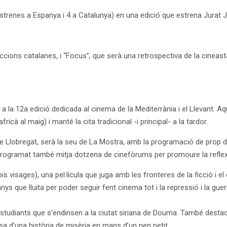
estrenes a Espanya i 4 a Catalunya) en una edició que estrena Jurat 
uccions catalanes, i “Focus”, que serà una retrospectiva de la cineast
 a la 12a edició dedicada al cinema de la Mediterrània i el Llevant.
fricà al maig) i manté la cita tradicional -i principal- a la tardor.
de Llobregat, serà la seu de La Mostra, amb la programació de prop d
programat també mitja dotzena de cinefòrums per promoure la reflexi
 visages), una pel·lícula que juga amb les fronteres de la ficció i el
s que lluita per poder seguir fent cinema tot i la repressió i la guer
studiants que s’endinsen a la ciutat siriana de Douma. També destac
sa d’una història de misèria en mans d’un nen petit.