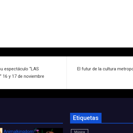
 su espectáculo “LAS
El futur de la cultura metrop
16 y 17 de noviembre
Etiquetas
Animalkingdom_FichaCine
Música