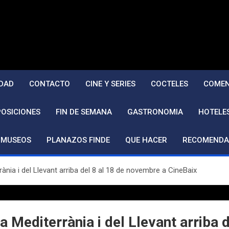
DAD
CONTACTO
CINE Y SERIES
COCTELES
COMEN
POSICIONES
FIN DE SEMANA
GASTRONOMIA
HOTELE
MUSEOS
PLANAZOS FINDE
QUE HACER
RECOMENDA
ània i del Llevant arriba del 8 al 18 de novembre a CineBaix
a Mediterrània i del Llevant arriba 