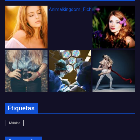
Animalkingdom_FichaCine
Etiquetas
Música