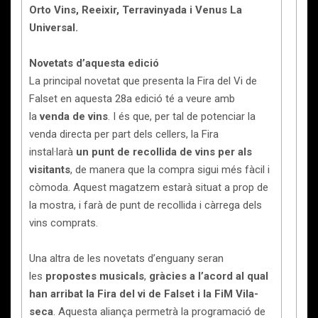
Orto Vins, Reeixir, Terravinyada i Venus La
Universal.
Novetats d’aquesta edició
La principal novetat que presenta la Fira del Vi de
Falset en aquesta 28a edició té a veure amb
la
venda de vins
. I és que, per tal de potenciar la
venda directa per part dels cellers, la Fira
instal·larà
un punt de recollida de vins per als
visitants
, de manera que la compra sigui més fàcil i
còmoda. Aquest magatzem estarà situat a prop de
la mostra, i farà de punt de recollida i càrrega dels
vins comprats.
Una altra de les novetats d’enguany seran
les
propostes musicals
,
gràcies a l’acord al qual
han arribat la Fira del vi de Falset i la FiM Vila-
seca
. Aquesta aliança permetrà la programació de