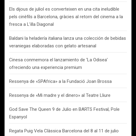
Els dijous de juliol es converteixen en una cita ineludible
pels cinèfils a Barcelona, gràcies al retorn del cinema a la
fresca a L’illa Diagonal
Baldani la heladería italiana lanza una colección de bebidas
veraniegas elaboradas con gelato artesanal
Cinesa conmemora el lanzamiento de ‘La Odisea’
ofreciendo una experiencia premium
Ressenya de «SPAfrica» a la Fundació Joan Brossa
Ressenya de «Mi madre y el dinero» al Teatre Lliure
God Save The Queen 9 de Julio en BARTS Festival, Pole
Espanyol
Regata Puig Vela Clàssica Barcelona del 8 al 11 de julio