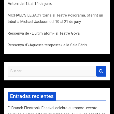
Antoni del 12 al 14 de junio
MICHAEL’S LEGACY torna al Teatre Poliorama, oferint un
tribut a Michael Jackson del 10 al 21 de juny
Ressenya de «L’últim àtom» al Teatre Goya
Ressenya d'»Aquesta tempesta» a la Sala Fènix
B
u
s
c
a
Entradas recientes
r
El Brunch Electronik Festival celebra su macro-evento