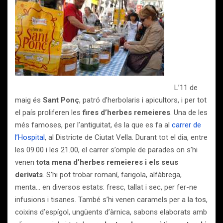
L’11 de
maig és
Sant Ponç
, patró d’herbolaris i apicultors, i per tot
el país proliferen les
fires d’herbes remeieres
. Una de les
més famoses, per l’antiguitat, és la que es fa al
carrer de
l’Hospital
, al Districte de Ciutat Vella. Durant tot el dia, entre
les 09.00 i les 21.00, el carrer s’omple de parades on s’hi
venen
tota mena d’herbes remeieres i els seus
derivats
. S’hi pot trobar romaní, farigola, alfàbrega,
menta… en diversos estats: fresc, tallat i sec, per fer-ne
infusions i tisanes. També s’hi venen caramels per a la tos,
coixins d’espígol, ungüents d’àrnica, sabons elaborats amb