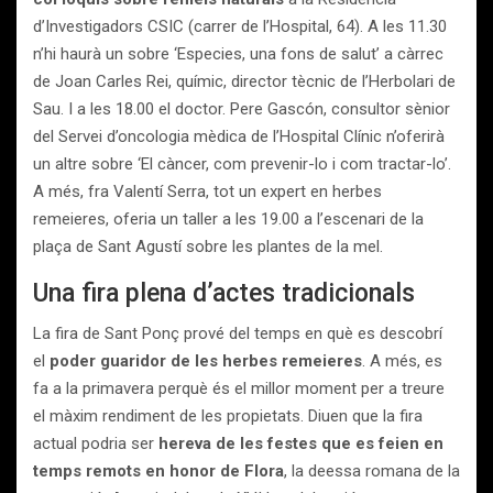
d’Investigadors CSIC (carrer de l’Hospital, 64). A les 11.30
n’hi haurà un sobre ‘Especies, una fons de salut’ a càrrec
de Joan Carles Rei, químic, director tècnic de l’Herbolari de
Sau. I a les 18.00 el doctor. Pere Gascón, consultor sènior
del Servei d’oncologia mèdica de l’Hospital Clínic n’oferirà
un altre sobre ‘El càncer, com prevenir-lo i com tractar-lo’.
A més, fra Valentí Serra, tot un expert en herbes
remeieres, oferia un taller a les 19.00 a l’escenari de la
plaça de Sant Agustí sobre les plantes de la mel.
Una fira plena d’actes tradicionals
La fira de Sant Ponç prové del temps en què es descobrí
el
poder guaridor de les herbes remeieres
. A més, es
fa a la primavera perquè és el millor moment per a treure
el màxim rendiment de les propietats. Diuen que la fira
actual podria ser
hereva de les festes que es feien en
temps remots en honor de Flora
, la deessa romana de la