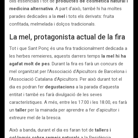
olis essencials i tot de
productes de cosmètica natural i
medicina alternativa
. A part d’això, també hi ha moltes
parades dedicades a la
mel
i tots els derivats: fruita
confitada, melmelada i dolços tradicionals.
La mel, protagonista actual de la fira
Tot i que Sant Ponç és una fira tradicionalment dedicada a
les herbes remeieres, aquests darrers temps
la mel hi ha
agafat molt de pes
. Durant la fira es farà un concurs de
mel organitzat per l’Associació d’Apicultors de Barcelona i
l’Associació Catalana d’Apicultors. Per això durant tot el
dia es podran fer
degustacions
a la parada d’aquesta
entitat i també es farà divulgació de les seves
característiques. A més, entre les 17.00 i les 18.00, es farà
un
taller
per la mainada per aprendre a fer d’apicultor i
extreure mel de la bresca.
Això a banda, durant el dia es faran tot de
tallers i
col·loquis sobre remeis naturals
a la Residència