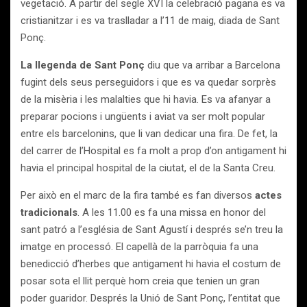
vegetació. A partir del segle XVI la celebració pagana es va
cristianitzar i es va traslladar a l’11 de maig, diada de Sant
Ponç.
La llegenda de Sant Ponç
diu que va arribar a Barcelona
fugint dels seus perseguidors i que es va quedar sorprès
de la misèria i les malalties que hi havia. Es va afanyar a
preparar pocions i ungüents i aviat va ser molt popular
entre els barcelonins, que li van dedicar una fira. De fet, la
del carrer de l’Hospital es fa molt a prop d’on antigament hi
havia el principal hospital de la ciutat, el de la Santa Creu.
Per això en el marc de la fira també es fan diversos
actes
tradicionals
. A les 11.00 es fa una missa en honor del
sant patró a l’església de Sant Agustí i després se’n treu la
imatge en processó. El capellà de la parròquia fa una
benedicció d’herbes que antigament hi havia el costum de
posar sota el llit perquè hom creia que tenien un gran
poder guaridor. Després la Unió de Sant Ponç, l’entitat que