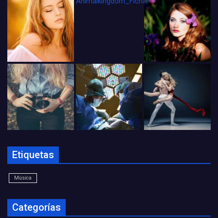
Animalkingdom_FichaCine
Etiquetas
Música
Categorías