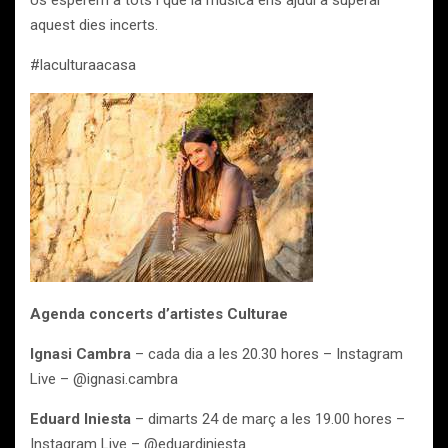
Us esperem a tots i que la música ens ajudi a superar
aquest dies incerts.
#laculturaacasa
Agenda concerts d’artistes Culturae
Ignasi Cambra
– cada dia a les 20.30 hores – Instagram
Live – @ignasi.cambra
Eduard Iniesta
– dimarts 24 de març a les 19.00 hores –
Instagram Live – @eduardiniesta