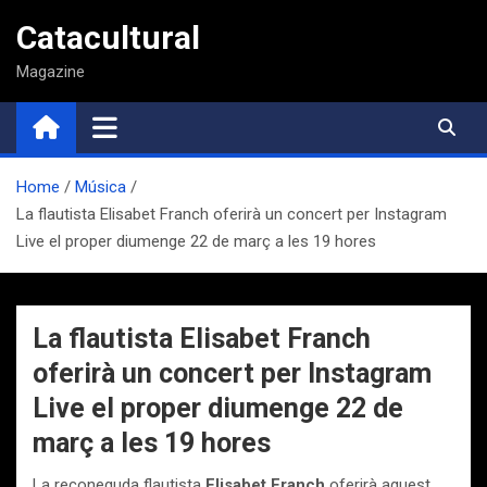
Saltar
Catacultural
al
contenido
Magazine
Home
Música
La flautista Elisabet Franch oferirà un concert per Instagram
Live el proper diumenge 22 de març a les 19 hores
La flautista Elisabet Franch
oferirà un concert per Instagram
Live el proper diumenge 22 de
març a les 19 hores
La reconeguda flautista
Elisabet Franch
oferirà aquest