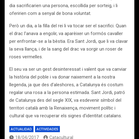
dia sacrificarien una persona, escollida per sorteig, i li
oferirien com a senyal de bona voluntat.
Però un dia, a la filla del rei li va tocar ser el sacrifici. Quan
el drac l’anava a engolir, va aparèixer un formós cavaller
per enfrontar-se a la bèstia. Era Sant Jordi, que li va clavar
la seva llança, i de la sang del drac va sorgir un roser de
roses vermelles.
El seu va ser un gest desinteressat i valent que va canviar
la història del poble i va donar naixement a la nostra
llegenda, ja que des d’aleshores, a Catalunya és costum
regalar una rosa a la persona estimada. Sant Jordi, patró
de Catalunya des del segle XIX, va esdevenir símbol del
territori català amb la Renaixença, moviment polític i
cultural que va recuperar els signes d’identitat catalans.
ACTUALIDAD
ACTIVIDADES
18/04/2017
Catacultural