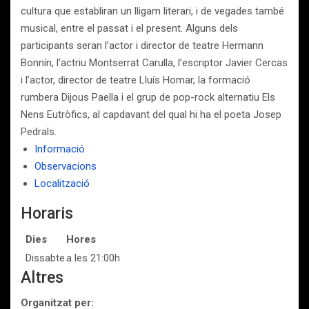
cultura que establiran un lligam literari, i de vegades també
musical, entre el passat i el present. Alguns dels
participants seran l’actor i director de teatre Hermann
Bonnín, l’actriu Montserrat Carulla, l’escriptor Javier Cercas
i l’actor, director de teatre Lluís Homar, la formació
rumbera Dijous Paella i el grup de pop-rock alternatiu Els
Nens Eutròfics, al capdavant del qual hi ha el poeta Josep
Pedrals.
Informació
Observacions
Localització
Horaris
Dies
Hores
Dissabte
a les 21:00h
Altres
Organitzat per: