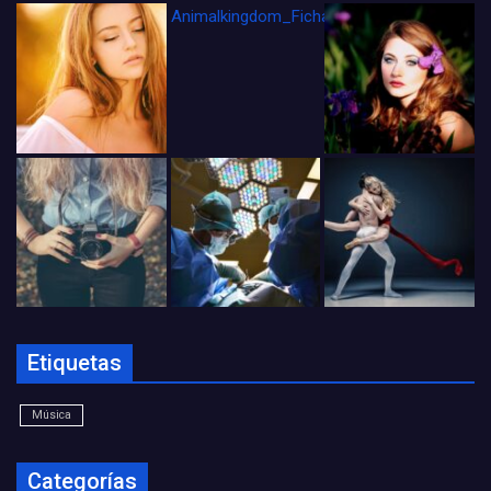
Animalkingdom_FichaCine
Etiquetas
Música
Categorías