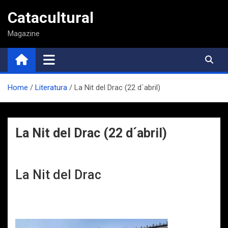
Saltar
Catacultural
al
contenido
Magazine
Home
Literatura
La Nit del Drac (22 d´abril)
La Nit del Drac (22 d´abril)
La Nit del Drac