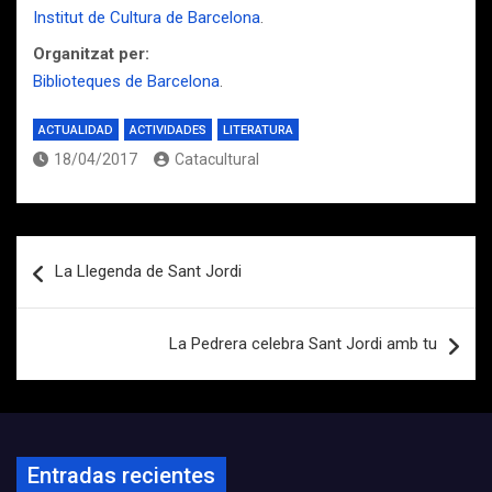
Institut de Cultura de Barcelona
.
Organitzat per:
Biblioteques de Barcelona
.
ACTUALIDAD
ACTIVIDADES
LITERATURA
18/04/2017
Catacultural
Navegación
La Llegenda de Sant Jordi
de
entradas
La Pedrera celebra Sant Jordi amb tu
Entradas recientes