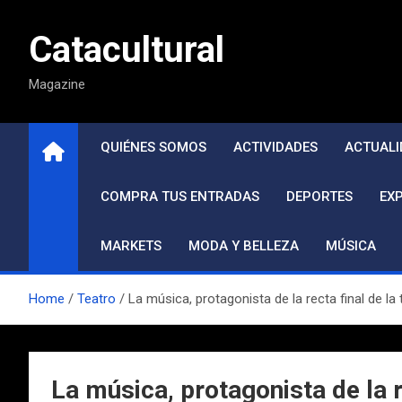
Saltar
al
Catacultural
contenido
Magazine
QUIÉNES SOMOS
ACTIVIDADES
ACTUALI
COMPRA TUS ENTRADAS
DEPORTES
EX
MARKETS
MODA Y BELLEZA
MÚSICA
Home
Teatro
La música, protagonista de la recta final de l
La música, protagonista de la 