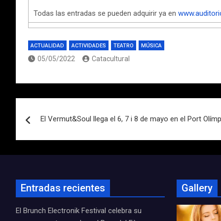
Todas las entradas se pueden adquirir ya en
www.auditori
ACTUALIDAD
ACTIVIDADES
TEATRO
MÚSICA
05/05/2022
Catacultural
Navegación
El Vermut&Soul llega el 6, 7 i 8 de mayo en el Port Olímp
de
entradas
Entradas recientes
Gallery
El Brunch Electronik Festival celebra su