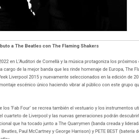
ributo a The Beatles con The Flaming Shakers
2022 en L’Auditori de Cornellà y la música protagoniza los próximo
a cargo de la mejor banda que les rinde homenaje de Europa, The Fla
eek Liverpool 2015 y nuevamente seleccionados en la edición de 201
ontaje escénico único haciendo vibrar al público con este grupo q
 los ‘Fab Four’ se recrea también el vestuario y los instrumentos 
del cuarteto de Liverpool y las nuevas generaciones podrán descubri
acional que ha tocado junto a The Quarrymen (banda creada y lidera
eatles, Paul McCartney y George Harrison) y PETE BEST (batería de