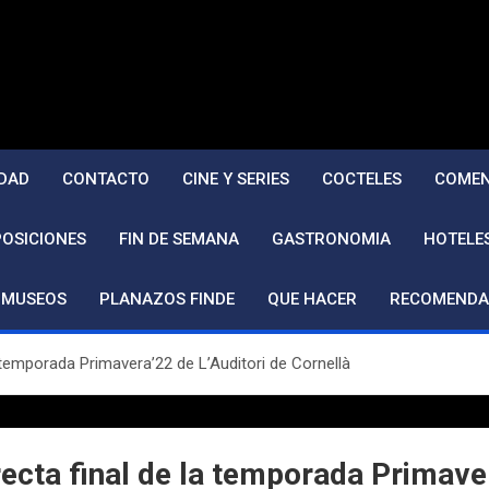
DAD
CONTACTO
CINE Y SERIES
COCTELES
COMEN
POSICIONES
FIN DE SEMANA
GASTRONOMIA
HOTELE
MUSEOS
PLANAZOS FINDE
QUE HACER
RECOMENDA
a temporada Primavera’22 de L’Auditori de Cornellà
recta final de la temporada Primaver