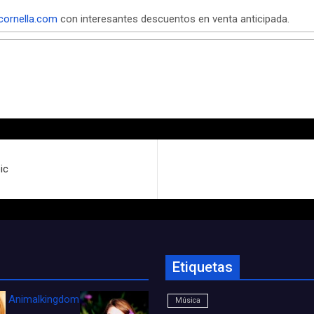
cornella.com
con interesantes descuentos en venta anticipada.
ic
Etiquetas
Animalkingdom_FichaCine
Música