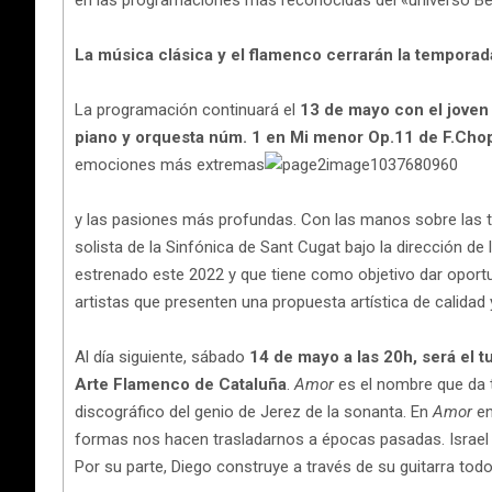
en las programaciones más reconocidas del «universo Be
La música clásica y el flamenco cerrarán la temporad
La programación continuará el
13 de mayo con el joven
piano y orquesta núm. 1 en Mi menor Op.11 de F.Cho
emociones más extremas
y las pasiones más profundas. Con las manos sobre las te
solista de la Sinfónica de Sant Cugat bajo la dirección de
estrenado este 2022 y que tiene como objetivo dar oportu
artistas que presenten una propuesta artística de calidad
Al día siguiente, sábado
14 de mayo a las 20h, será el 
Arte Flamenco de Cataluña
.
Amor
es el nombre que da t
discográfico del genio de Jerez de la sonanta. En
Amor
en
formas nos hacen trasladarnos a épocas pasadas. Israel p
Por su parte, Diego construye a través de su guitarra tod