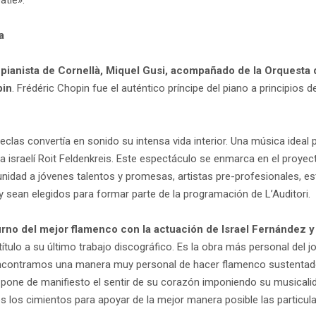
atle».
a
 pianista de Cornellà, Miquel Gusi, acompañado de la Orquesta
pin
. Frédéric Chopin fue el auténtico príncipe del piano a principio
clas convertía en sonido su intensa vida interior. Una música idea
 la israelí Roit Feldenkreis. Este espectáculo se enmarca en el proye
nidad a jóvenes talentos y promesas, artistas pre-profesionales, es
 y sean elegidos para formar parte de la programación de L’Auditori.
turno del mejor flamenco con la actuación de Israel Fernández y
ítulo a su último trabajo discográfico. Es la obra más personal del j
contramos una manera muy personal de hacer flamenco sustentado s
one de manifiesto el sentir de su corazón imponiendo su musicalidad
os los cimientos para apoyar de la mejor manera posible las particula