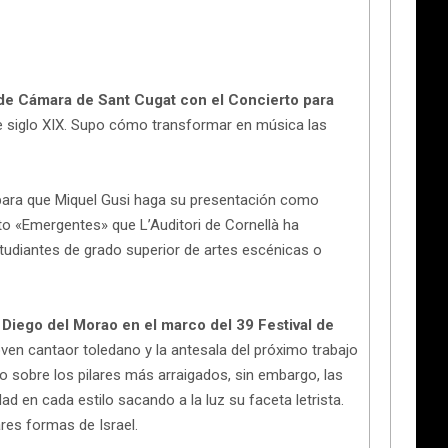
 de Cámara de Sant Cugat con el Concierto para
s de siglo XIX. Supo cómo transformar en música las
l para que Miquel Gusi haga su presentación como
cto «Emergentes» que L’Auditori de Cornellà ha
tudiantes de grado superior de artes escénicas o
 Diego del Morao en el marco del 39 Festival de
oven cantaor toledano y la antesala del próximo trabajo
obre los pilares más arraigados, sin embargo, las
 en cada estilo sacando a la luz su faceta letrista.
res formas de Israel.