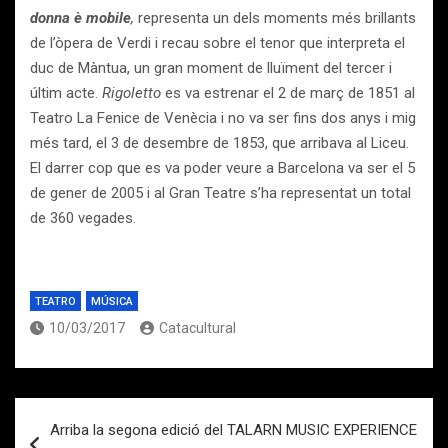
donna è mobile
,
representa un dels moments més brillants
de l’òpera de Verdi i recau sobre el tenor que interpreta el
duc de Màntua, un gran moment de lluïment del tercer i
últim acte.
Rigoletto
es va estrenar el 2 de març de 1851 al
Teatro La Fenice de Venècia i no va ser fins dos anys i mig
més tard, el 3 de desembre de 1853, que arribava al Liceu.
El darrer cop que es va poder veure a Barcelona va ser el 5
de gener de 2005 i al Gran Teatre s’ha representat un total
de 360 vegades.
TEATRO
MÚSICA
10/03/2017
Catacultural
Navegación
Arriba la segona edició del TALARN MUSIC EXPERIENCE
de