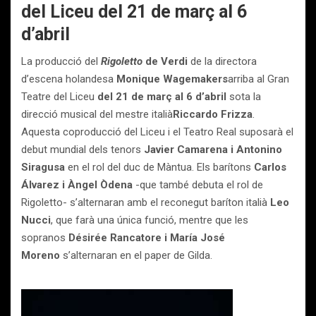
del Liceu del 21 de març al 6
d’abril
La producció del
Rigoletto
de Verdi
de la directora
d’escena holandesa
Monique Wagemakers
arriba al Gran
Teatre del Liceu
del 21 de març al 6 d’abril
sota la
direcció musical del mestre italià
Riccardo Frizza
.
Aquesta coproducció del Liceu i el Teatro Real suposarà el
debut mundial dels tenors
Javier Camarena i Antonino
Siragusa
en el rol del duc de Màntua. Els barítons
Carlos
Álvarez i Àngel Òdena
-que també debuta el rol de
Rigoletto- s’alternaran amb el reconegut baríton italià
Leo
Nucci
, que farà una única funció, mentre que les
sopranos
Désirée Rancatore i María José
Moreno
s’alternaran en el paper de Gilda.