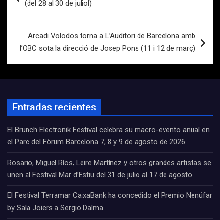
(del 28 al 30 de juliol)
entradas
Arcadi Volodos torna a L’Auditori de Barcelona amb
l’OBC sota la direcció de Josep Pons (11 i 12 de març)
Entradas recientes
El Brunch Electronik Festival celebra su macro-evento anual en
el Parc del Fòrum Barcelona 7, 8 y 9 de agosto de 2026
Rosario, Miguel Ríos, Leire Martínez y otros grandes artistas se
unen al Festival Mar d’Estiu del 31 de julio al 17 de agosto
El Festival Terramar CaixaBank ha concedido el Premio Nenúfar
by Sala Joiers a Sergio Dalma.