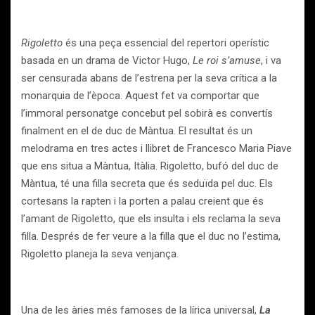
Rigoletto
és una peça essencial del repertori operístic
basada en un drama de Victor Hugo,
Le roi s’amuse
, i va
ser censurada abans de l’estrena per la seva crítica a la
monarquia de l’època. Aquest fet va comportar que
l’immoral personatge concebut pel sobirà es convertís
finalment en el de duc de Màntua. El resultat és un
melodrama en tres actes i llibret de Francesco Maria Piave
que ens situa a Màntua, Itàlia. Rigoletto, bufó del duc de
Màntua, té una filla secreta que és seduïda pel duc. Els
cortesans la rapten i la porten a palau creient que és
l’amant de Rigoletto, que els insulta i els reclama la seva
filla. Després de fer veure a la filla que el duc no l’estima,
Rigoletto planeja la seva venjança.
Una de les àries més famoses de la lírica universal,
La