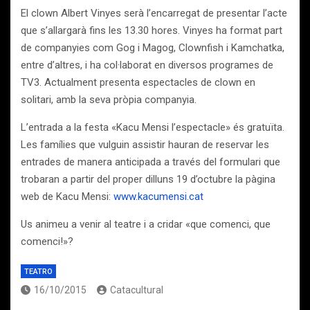
El clown Albert Vinyes serà l’encarregat de presentar l’acte
que s’allargarà fins les 13.30 hores. Vinyes ha format part
de companyies com Gog i Magog, Clownfish i Kamchatka,
entre d’altres, i ha col·laborat en diversos programes de
TV3. Actualment presenta espectacles de clown en
solitari, amb la seva pròpia companyia.
L’entrada a la festa «Kacu Mensi l’espectacle» és gratuïta.
Les famílies que vulguin assistir hauran de reservar les
entrades de manera anticipada a través del formulari que
trobaran a partir del proper dilluns 19 d’octubre la pàgina
web de Kacu Mensi:
www.kacumensi.cat
Us animeu a venir al teatre i a cridar «que comenci, que
comenci!»?
TEATRO
16/10/2015
Catacultural