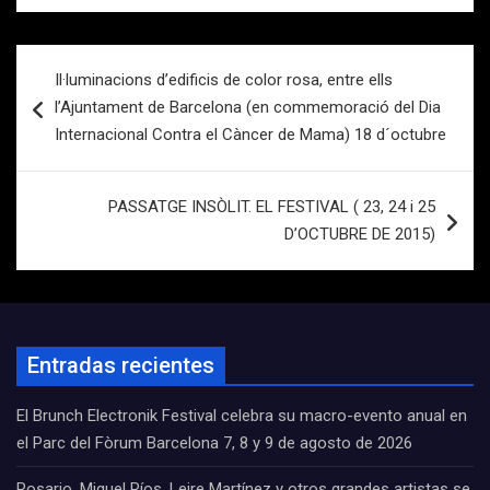
Navegación
Il·luminacions d’edificis de color rosa, entre ells
de
l’Ajuntament de Barcelona (en commemoració del Dia
entradas
Internacional Contra el Càncer de Mama) 18 d´octubre
PASSATGE INSÒLIT. EL FESTIVAL ( 23, 24 i 25
D’OCTUBRE DE 2015)
Entradas recientes
El Brunch Electronik Festival celebra su macro-evento anual en
el Parc del Fòrum Barcelona 7, 8 y 9 de agosto de 2026
Rosario, Miguel Ríos, Leire Martínez y otros grandes artistas se