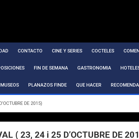
DAD
CONTACTO
CINE Y SERIES
COCTELES
COMEN
POSICIONES
FIN DE SEMANA
GASTRONOMIA
HOTELE
MUSEOS
PLANAZOS FINDE
QUE HACER
RECOMENDA
5 D’OCTUBRE DE 2015)
AL ( 23, 24 i 25 D’OCTUBRE DE 20