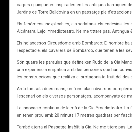
carpes i guinguetes inspirades en les antigues barraques de
Jardins de Torre Balldovina en un passatge ple d’atraccions f
Els fenòmens inexplicables, els xarlatans, els endevins, l
Alcántara, Lejo, Ymedioteatro, Ne me tittere pas, Antingua
Els holandesos Circusdome amb Bombardo: El hombre bala, far
l’espectacle, els cavallers de Bombardo, que tenen a les sev
Són quatre les paraules que defineixen Rudo de la Cía Manol
una experiència empàtica amb les persones que han conviscut
les construccions que realitza el protagonista fruit del desig i 
Amb tan sols dues mans, un fons blau i diversos complemen
l’escenari on els diversos personatges, acompanyats de molt
La innovació continua de la mà de la Cía Ymedioteatro. La f
en tenen prou amb 20 minuts i 7 metres quadrats per fascina
També aterra al Passatge Insòlit la Cia. Ne me titere pas. L