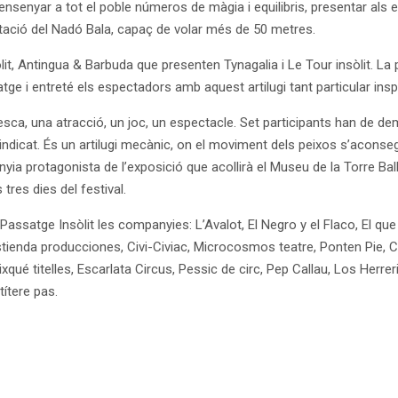
’ensenyar a tot el poble números de màgia i equilibris, presentar als
entació del Nadó Bala, capaç de volar més de 50 metres.
lit, Antingua & Barbuda que presenten Tynagalia i Le Tour insòlit. La
satge i entreté els espectadors amb aquest artilugi tant particular insp
esca, una atracció, un joc, un espectacle. Set participants han de de
oc indicat. És un artilugi mecànic, on el moviment dels peixos s’acon
nyia protagonista de l’exposició que acollirà el Museu de la Torre B
tres dies del festival.
l Passatge Insòlit les companyies: L’Avalot, El Negro y el Flaco, El q
stienda producciones, Civi-Civiac, Microcosmos teatre, Ponten Pie, C
é titelles, Escarlata Circus, Pessic de circ, Pep Callau, Los Herrerit
ítere pas.