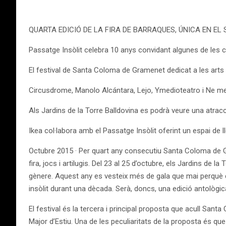
QUARTA EDICIÓ DE LA FIRA DE BARRAQUES, ÚNICA EN EL
Passatge Insòlit celebra 10 anys convidant algunes de les 
El festival de Santa Coloma de Gramenet dedicat a les arts d
Circusdrome, Manolo Alcántara, Lejo, Ymedioteatro i Ne me ti
Als Jardins de la Torre Balldovina es podrà veure una atra
Ikea col·labora amb el Passatge Insòlit oferint un espai de l
Octubre 2015 · Per quart any consecutiu Santa Coloma de G
fira, jocs i artilugis. Del 23 al 25 d’octubre, els Jardins de la
gènere. Aquest any es vesteix més de gala que mai perquè cel
insòlit durant una dècada. Serà, doncs, una edició antològi
El festival és la tercera i principal proposta que acull Santa
Major d’Estiu. Una de les peculiaritats de la proposta és qu