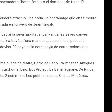
 espectadors l’home forçut o el domador de feres. El
 primera atracció, una nòria, un engranatge que en fa moure
irada en l’univers de Jean Tingaly.
mostrar la seva habilitat enganxant a les seves canyes
segueix a través d’una maneta que acciona el pescador
alldovina. 30 anys de la companyia de carrer colomenca
ue ma queda de teatre, Carro de Baco, Palimpsest, Antigua i
ircusdrome, Lejo, Bot Project, La Bel imaginaire, De Ninos,
a, 2 rien merci, Les petits miracles, Onírica Mecánica,