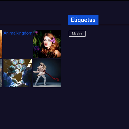
Etiquetas
Animalkingdom_FichaCine
Música