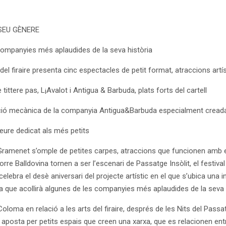
 SEU GÈNERE
companyies més aplaudides de la seva història
el firaire presenta cinc espectacles de petit format, atraccions artí
ttere pas, L¡Avalot i Antigua & Barbuda, plats forts del cartell
cció mecànica de la companyia Antigua&Barbuda especialment creada 
leure dedicat als més petits
ramenet s’omple de petites carpes, atraccions que funcionen amb e
 Torre Balldovina tornen a ser l’escenari de Passatge Insòlit, el festival 
ebra el desè aniversari del projecte artístic en el que s’ubica una 
ca que acollirà algunes de les companyies més aplaudides de la seva h
 Coloma en relació a les arts del firaire, després de les Nits del Pass
e aposta per petits espais que creen una xarxa, que es relacionen entr