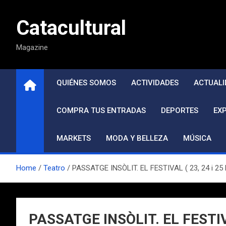
Saltar
al
Catacultural
contenido
Magazine
QUIÉNES SOMOS
ACTIVIDADES
ACTUALI
COMPRA TUS ENTRADAS
DEPORTES
EX
MARKETS
MODA Y BELLEZA
MÚSICA
Home
Teatro
PASSATGE INSÒLIT. EL FESTIVAL ( 23, 24 i 2
PASSATGE INSÒLIT. EL FESTIV