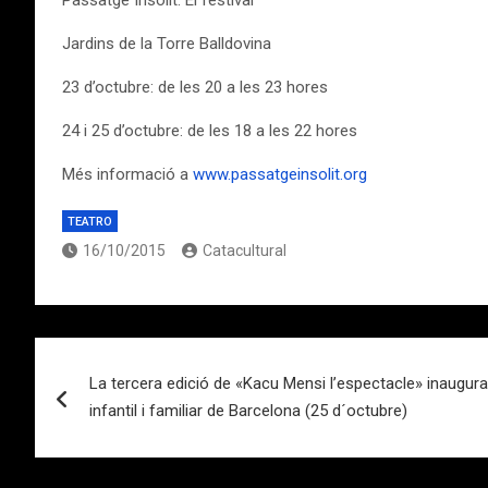
Passatge Insòlit. El festival
Jardins de la Torre Balldovina
23 d’octubre: de les 20 a les 23 hores
24 i 25 d’octubre: de les 18 a les 22 hores
Més informació a
www.passatgeinsolit.org
TEATRO
16/10/2015
Catacultural
Navegación
La tercera edició de «Kacu Mensi l’espectacle» inaugur
de
infantil i familiar de Barcelona (25 d´octubre)
entradas