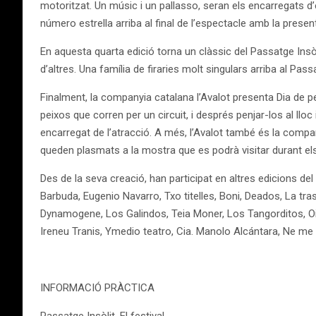
motoritzat. Un músic i un pallasso, seran els encarregats d
número estrella arriba al final de l’espectacle amb la pres
En aquesta quarta edició torna un clàssic del Passatge Insò
d’altres. Una família de firaries molt singulars arriba al Pas
Finalment, la companyia catalana l’Avalot presenta Dia de p
peixos que corren per un circuit, i després penjar-los al ll
encarregat de l’atracció. A més, l’Avalot també és la compa
queden plasmats a la mostra que es podrà visitar durant els 
Des de la seva creació, han participat en altres edicions de
Barbuda, Eugenio Navarro, Txo titelles, Boni, Deados, La tra
Dynamogene, Los Galindos, Teia Moner, Los Tangorditos, Oixqu
Ireneu Tranis, Ymedio teatro, Cia. Manolo Alcántara, Ne me t
INFORMACIÓ PRÀCTICA