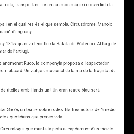
va mida, transportant-los en un món màgic i convertint els
ps i en el qual res és el que sembla. Circusdrome, Manolo
amació d’enguany:
1815, quan va tenir lloc la Batalla de Waterloo. Al llarg de
r de l’artilugi.
natge anomenat Rudo, la companyia proposa a l’espectador
rem absurd. Un viatge emocional de la mà de la fragilitat de
e titelles amb Hands up!. Un gran teatre blau serà
ntar Sie7e, un teatre sobre rodes. Els tres actors de Ymedio
ectes quotidians que prenen vida.
 Circumloqui, que munta la pista al capdamunt d’un tricicle