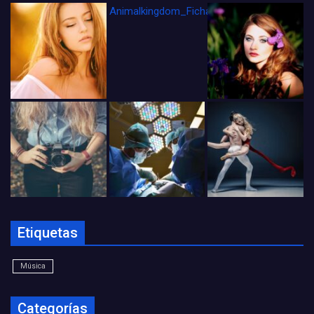
Animalkingdom_FichaCine
Etiquetas
Música
Categorías