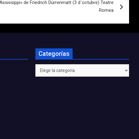
Mississippi» de Friedrich Dürrenmatt (3 d´octubre) Teatre
Romea
Categorías
Categorías