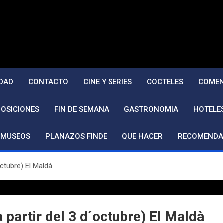
DAD
CONTACTO
CINE Y SERIES
COCTELES
COMEN
POSICIONES
FIN DE SEMANA
GASTRONOMIA
HOTELE
MUSEOS
PLANAZOS FINDE
QUE HACER
RECOMENDA
octubre) El Maldà
 partir del 3 d´octubre) El Maldà