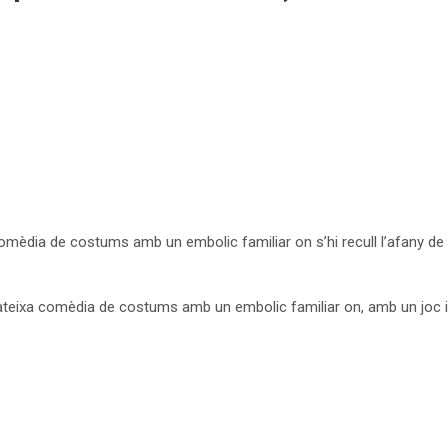
comèdia de costums amb un embolic familiar on s’hi recull l’afany de
eixa comèdia de costums amb un embolic familiar on, amb un joc inte