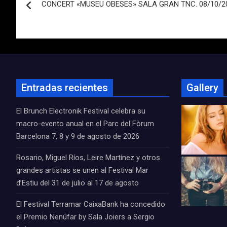
CONCERT «MUSEU OBESES» SALA GRAN TNC. 08/10/2
de
entradas
Entradas recientes
Gallery
El Brunch Electronik Festival celebra su
macro-evento anual en el Parc del Fòrum
Barcelona 7, 8 y 9 de agosto de 2026
Rosario, Miguel Ríos, Leire Martínez y otros
grandes artistas se unen al Festival Mar
d’Estiu del 31 de julio al 17 de agosto
El Festival Terramar CaixaBank ha concedido
el Premio Nenúfar by Sala Joiers a Sergio