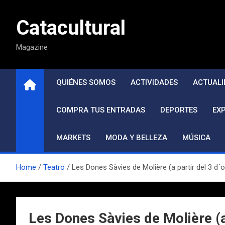
Saltar
al
Catacultural
contenido
Magazine
QUIÉNES SOMOS
ACTIVIDADES
ACTUALI
COMPRA TUS ENTRADAS
DEPORTES
EX
MARKETS
MODA Y BELLEZA
MÚSICA
Home
Teatro
Les Dones Sàvies de Molière (a partir del 3 d´
Les Dones Sàvies de Molière (a