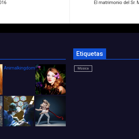
016
El matrimonio del Sr. 
Etiquetas
Animalkingdom_FichaCine
Música