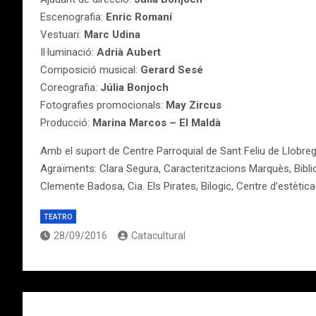
Escenografia:
Enric Romaní
Vestuari:
Marc Udina
Il·luminació:
Adrià Aubert
Composició musical:
Gerard Sesé
Coreografia:
Júlia Bonjoch
Fotografies promocionals:
May Zircus
Producció:
Marina Marcos – El Maldà
Amb el suport de Centre Parroquial de Sant Feliu de Llobre
Agraïments: Clara Segura, Caracteritzacions Marquès, Biblio
Clemente Badosa, Cia. Els Pirates, Bilogic, Centre d’estètica
TEATRO
28/09/2016
Catacultural
Navegación