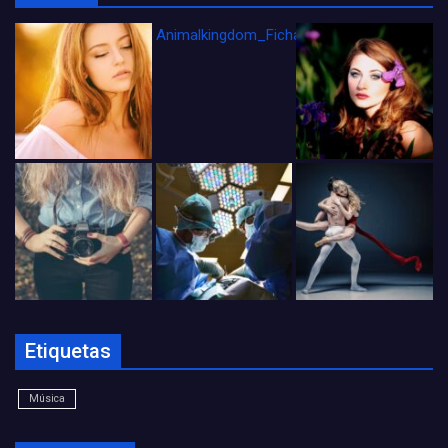
Animalkingdom_FichaCine
Etiquetas
Música