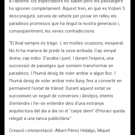
a l’abisme. Els espectadors ho saben però els passatgers
ho ignoren completament. Aquest tren, en què es troben 3
desconeguts, serveix de vehicle per posar en relleu els
paradisos promesos que ha tingut la nostra generació i,
conseqüentment, les seves contradiccions.
“El final sempre és tràgic. I, en moltes ocasions, inesperat.
No hi ha manera de predir la seva arribada. Cap senyal
divina, cap indici. S’acaba i punt. I durant l’espera, una
successió de paisatges que somiem transformar en
paradisos. I l’humà desig de voler arribar a algun lloc. I
l’humà desig de voler arribar més lluny, fins a convertir en
permanent l’estat de trànsit. Durant aquest estat se
succeeixen un seguit de converses i desitjos, intents
d’entendre i fer-se entendre dins d’una estranya
arquitectura del dia a dia on el “carpe diem” d’Horaci queda
relegat a una tanca publicitària.”
Creació i interpretació: Albert Pérez Hidalgo, Miquel