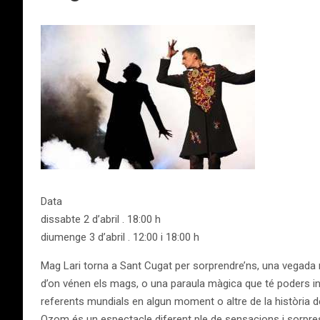
Data
dissabte 2 d’abril . 18:00 h
diumenge 3 d’abril . 12:00 i 18:00 h
Mag Lari torna a Sant Cugat per sorprendre’ns, una vegada m
d’on vénen els mags, o una paraula màgica que té poders inc
referents mundials en algun moment o altre de la història de
Ozom és un espectacle diferent ple de sensacions i sorpreses,