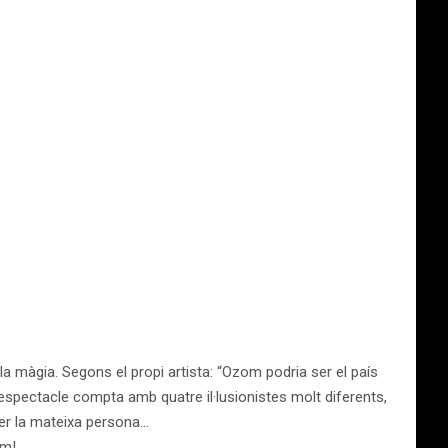
a màgia. Segons el propi artista: “Ozom podria ser el país
espectacle compta amb quatre il·lusionistes molt diferents,
per la mateixa persona…
em!