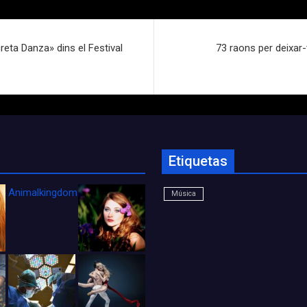
reta Danza» dins el Festival
73 raons per deixar
Etiquetas
Animalkingdom_FichaCine
Música