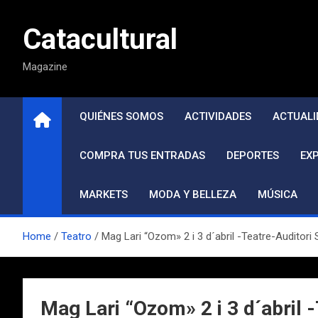
Saltar
al
Catacultural
contenido
Magazine
QUIÉNES SOMOS
ACTIVIDADES
ACTUALI
COMPRA TUS ENTRADAS
DEPORTES
EX
MARKETS
MODA Y BELLEZA
MÚSICA
Home
Teatro
Mag Lari “Ozom» 2 i 3 d´abril -Teatre-Auditori
Mag Lari “Ozom» 2 i 3 d´abril 