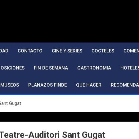
DAD
CONTACTO
CINE Y SERIES
COCTELES
COMEN
POSICIONES
FIN DE SEMANA
GASTRONOMIA
HOTELE
MUSEOS
PLANAZOS FINDE
QUE HACER
RECOMENDA
 Sant Gugat
-Teatre-Auditori Sant Gugat