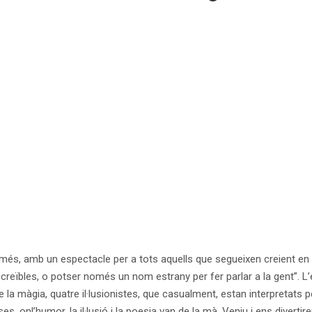
és, amb un espectacle per a tots aquells que segueixen creient en l
reïbles, o potser només un nom estrany per fer parlar a la gent”. L’
 la màgia, quatre il·lusionistes, que casualment, estan interpretats 
 onl’humor, la il·lusió i la poesia van de la mà. Veniu i ens divertir