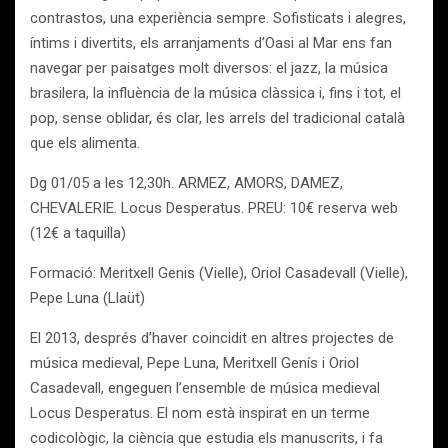
contrastos, una experiència sempre. Sofisticats i alegres,
íntims i divertits, els arranjaments d’Oasi al Mar ens fan
navegar per paisatges molt diversos: el jazz, la música
brasilera, la influència de la música clàssica i, fins i tot, el
pop, sense oblidar, és clar, les arrels del tradicional català
que els alimenta.
Dg 01/05 a les 12,30h. ARMEZ, AMORS, DAMEZ,
CHEVALERIE. Locus Desperatus. PREU: 10€ reserva web
(12€ a taquilla)
Formació: Meritxell Genis (Vielle), Oriol Casadevall (Vielle),
Pepe Luna (Llaüt)
El 2013, després d’haver coincidit en altres projectes de
música medieval, Pepe Luna, Meritxell Genís i Oriol
Casadevall, engeguen l’ensemble de música medieval
Locus Desperatus. El nom està inspirat en un terme
codicològic, la ciència que estudia els manuscrits, i fa