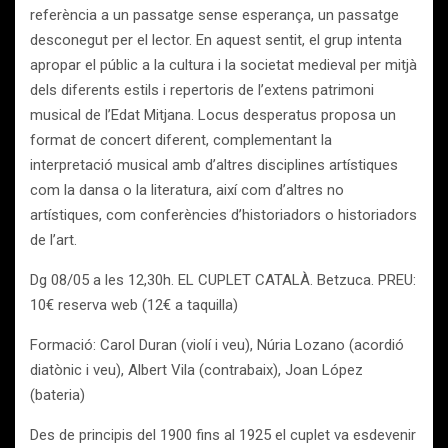
referència a un passatge sense esperança, un passatge
desconegut per el lector. En aquest sentit, el grup intenta
apropar el públic a la cultura i la societat medieval per mitjà
dels diferents estils i repertoris de l’extens patrimoni
musical de l’Edat Mitjana. Locus desperatus proposa un
format de concert diferent, complementant la
interpretació musical amb d’altres disciplines artístiques
com la dansa o la literatura, així com d’altres no
artístiques, com conferències d’historiadors o historiadors
de l’art.
Dg 08/05 a les 12,30h. EL CUPLET CATALÀ. Betzuca. PREU:
10€ reserva web (12€ a taquilla)
Formació: Carol Duran (violí i veu), Núria Lozano (acordió
diatònic i veu), Albert Vila (contrabaix), Joan López
(bateria)
Des de principis del 1900 fins al 1925 el cuplet va esdevenir