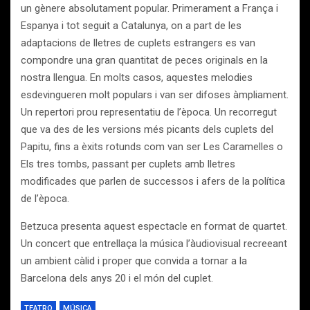
un gènere absolutament popular. Primerament a França i
Espanya i tot seguit a Catalunya, on a part de les
adaptacions de lletres de cuplets estrangers es van
compondre una gran quantitat de peces originals en la
nostra llengua. En molts casos, aquestes melodies
esdevingueren molt populars i van ser difoses àmpliament.
Un repertori prou representatiu de l’època. Un recorregut
que va des de les versions més picants dels cuplets del
Papitu, fins a èxits rotunds com van ser Les Caramelles o
Els tres tombs, passant per cuplets amb lletres
modificades que parlen de successos i afers de la política
de l’època.
Betzuca presenta aquest espectacle en format de quartet.
Un concert que entrellaça la música l’àudiovisual recreeant
un ambient càlid i proper que convida a tornar a la
Barcelona dels anys 20 i el món del cuplet.
TEATRO
MÚSICA