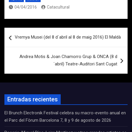
04/04/2016
Catacultural
Navegación
Vremya Musei (del 8 d´abril al 8 de maig 2016) El Maldà
de
entradas
Andrea Motis & Joan Chamorro Grup & ONCA (8 d
´abril) Teatre-Auditori Sant Cugat
Entradas recientes
El Brunch Electronik Festival celebra su macro-evento anual en
el Parc del Fòrum Barcelona 7, 8 y 9 de agosto de 2026