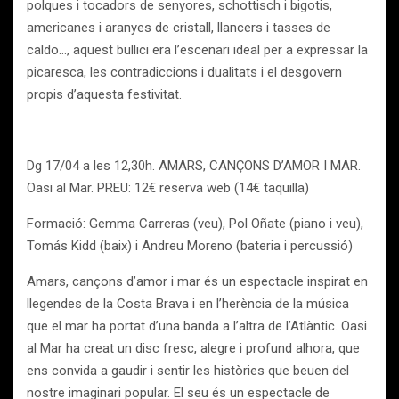
polques i tocadors de senyores, schottisch i bigotis,
americanes i aranyes de cristall, llancers i tasses de
caldo…, aquest bullici era l’escenari ideal per a expressar la
picaresca, les contradiccions i dualitats i el desgovern
propis d’aquesta festivitat.
Dg 17/04 a les 12,30h. AMARS, CANÇONS D’AMOR I MAR.
Oasi al Mar. PREU: 12€ reserva web (14€ taquilla)
Formació: Gemma Carreras (veu), Pol Oñate (piano i veu),
Tomás Kidd (baix) i Andreu Moreno (bateria i percussió)
Amars, cançons d’amor i mar és un espectacle inspirat en
llegendes de la Costa Brava i en l’herència de la música
que el mar ha portat d’una banda a l’altra de l’Atlàntic. Oasi
al Mar ha creat un disc fresc, alegre i profund alhora, que
ens convida a gaudir i sentir les històries que beuen del
nostre imaginari popular. El seu és un espectacle de