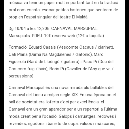
música va tenir un paper molt important tant en la tradició
oral com escrita, evocar petites històries que sentirem de
prop en l’espai singular del teatre El Maldà.
Dg 10/04 a les 12,30h. CARNAVAL MARSUPIAL.
Marsupialis. PREU: 10€ reserva web (12€ a taquilla)
Formació: Eduard Casals (Vescomte Cacaus / clarinet),
Cati Plana (Dama Na Magdalenes / diatònic), Marc
Figuerola (Baró de Llodrigó / guitarra) i Paco Pi (Duc del
Gos com fuig / baix), Boris Pi (Cavaller de l’Any que ve /
percussions)
Carnaval Marsupial és una nova mirada als ballables del
Carnaval del Liceu a mitjan segle XIX. En una època on el
ball de societat era l’oferta d’oci per excel·lència, el
Carnaval era un gran aparador per a un repertori a l’última
moda creat per a l’ocasió. Galops i carruatges, redowes i
revendes, rigodons i barrets de copa, valsos i màscares,