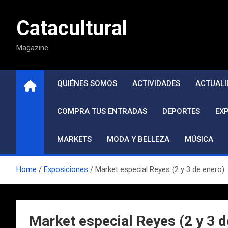
Saltar
al
Catacultural
contenido
Magazine
QUIÉNES SOMOS
ACTIVIDADES
ACTUALI
COMPRA TUS ENTRADAS
DEPORTES
EX
MARKETS
MODA Y BELLEZA
MÚSICA
Home
Exposiciones
Market especial Reyes (2 y 3 de enero)
Market especial Reyes (2 y 3 d