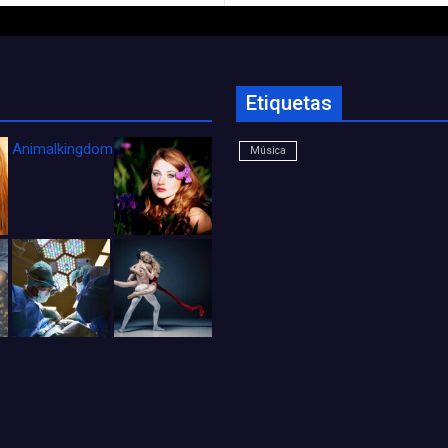
Etiquetas
Animalkingdom_FichaCine
Música