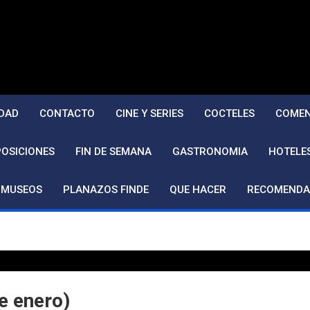
DAD
CONTACTO
CINE Y SERIES
COCTELES
COMEN
POSICIONES
FIN DE SEMANA
GASTRONOMIA
HOTELE
MUSEOS
PLANAZOS FINDE
QUE HACER
RECOMENDA
e enero)