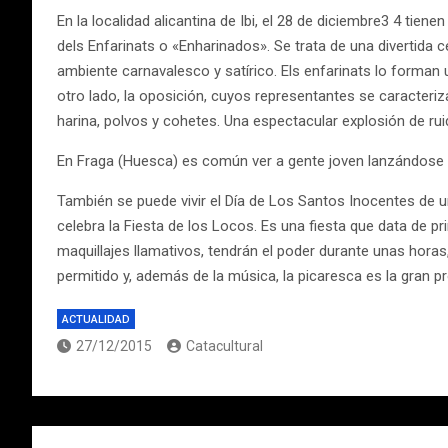
En la localidad alicantina de Ibi, el 28 de diciembre3 4 tien
dels Enfarinats o «Enharinados». Se trata de una divertida 
ambiente carnavalesco y satírico. Els enfarinats lo forman u
otro lado, la oposición, cuyos representantes se caracteriza
harina, polvos y cohetes. Una espectacular explosión de ruido
En Fraga (Huesca) es común ver a gente joven lanzándose 
También se puede vivir el Día de Los Santos Inocentes de u
celebra la Fiesta de los Locos. Es una fiesta que data de 
maquillajes llamativos, tendrán el poder durante unas horas,
permitido y, además de la música, la picaresca es la gran p
ACTUALIDAD
27/12/2015
Catacultural
Navegación