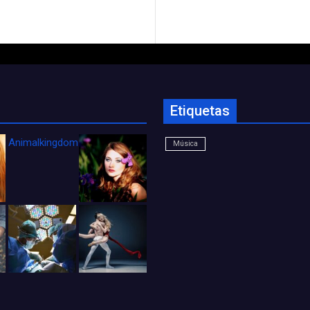
Etiquetas
Animalkingdom_FichaCine
Música