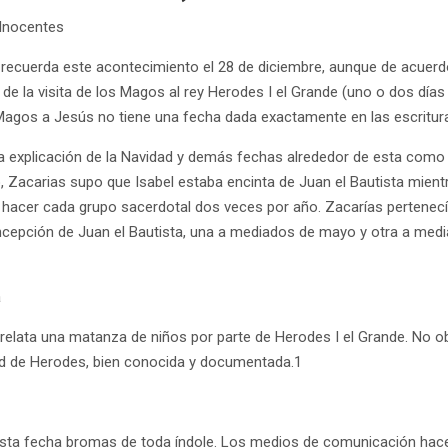
 Inocentes
a recuerda este acontecimiento el 28 de diciembre, aunque de acuer
e la visita de los Magos al rey Herodes I el Grande (uno o dos días
Magos a Jesús no tiene una fecha dada exactamente en las escritur
a explicación de la Navidad y demás fechas alrededor de esta como f
, Zacarias supo que Isabel estaba encinta de Juan el Bautista mient
hacer cada grupo sacerdotal dos veces por año. Zacarías pertenecía 
ncepción de Juan el Bautista, una a mediados de mayo y otra a medi
a
relata una matanza de niños por parte de Herodes I el Grande. No ob
dad de Herodes, bien conocida y documentada.1
sta fecha bromas de toda índole. Los medios de comunicación hace