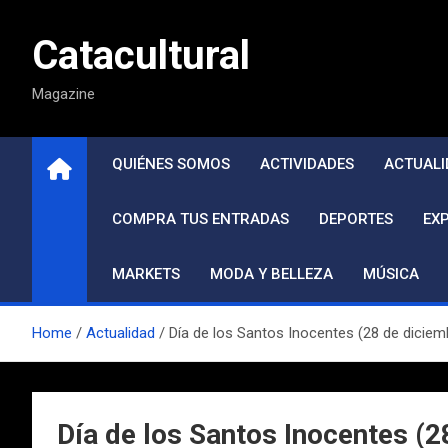
Saltar
al
Catacultural
contenido
Magazine
QUIÉNES SOMOS
ACTIVIDADES
ACTUALI
COMPRA TUS ENTRADAS
DEPORTES
EX
MARKETS
MODA Y BELLEZA
MÚSICA
Home
Actualidad
Día de los Santos Inocentes (28 de diciem
Día de los Santos Inocentes (2