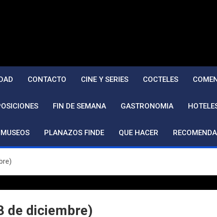
DAD
CONTACTO
CINE Y SERIES
COCTELES
COMEN
POSICIONES
FIN DE SEMANA
GASTRONOMIA
HOTELE
MUSEOS
PLANAZOS FINDE
QUE HACER
RECOMENDA
bre)
8 de diciembre)