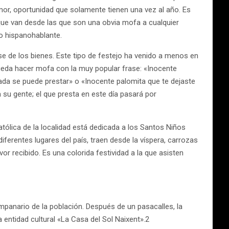
umor, oportunidad que solamente tienen una vez al año. Es
 que van desde las que son una obvia mofa a cualquier
do hispanohablante.
se de los bienes. Este tipo de festejo ha venido a menos en
pueda hacer mofa con la muy popular frase: «Inocente
ada se puede prestar» o «Inocente palomita que te dejaste
 su gente; el que presta en este día pasará por
atólica de la localidad está dedicada a los Santos Niños
diferentes lugares del país, traen desde la víspera, carrozas
 recibido. Es una colorida festividad a la que asisten
ampanario de la población. Después de un pasacalles, la
a entidad cultural «La Casa del Sol Naixent».2