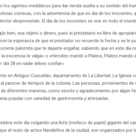
an los agentes mediáticos para dar rienda suelta a su sentido del h
noticias cómicas, con la advertencia de que es día de los inocentes,
lector desprevenido. El día de los inocentes se vive en todo el mun
 bien, sea objeto o dinero, pues el prestatario es libre de apropiar
 con la esperanza de que el prestador no recuerde la fecha y se le 
nocente palomita que te dejaste engañar, sabiendo que en este día n
 la inocencia te valga» o «Herodes mandó a Pilatos, Pilatos mandó a
r día 28 en nadie debes confiar».
mente en Antiguo Cuscatlán, departamento de La Libertad. La Iglesia c
es al parecer de tiempos de la colonia. Las personas, provenientes de 
e diferentes maneras, como exvoto y agradecimiento por algún favor
feria popular con variedad de gastronomía y artesanías.
e celebra este día colgando una llufa (muñeco de papel) gigante del c
l que el resto de actos Navideños de la ciudad, son organizados por l