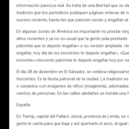
información parezca real. Se trata de una libertad que se d
tradición que los periódicos publiquen páginas enteras de 
suceso reciente, hasta las que parecen serias y engañan al 
En algunas zonas de América es importante no prestar ningún
años recientes y ya no es usual que la gente pida prestado
palomita que te dejaste engañar» o su versión ampliada: «I
engañar, hoy día de los inocentes te dejaste engañar», «Que
inocente»;«Inocente palomita te dejaste engañar hoy por se
El día 28 de diciembre en El Salvador, se celebra religiosa
Inocentes. Es la fiesta patronal de la ciudad. La tradición 
o canastos con imágenes de niños (imaginería), adornadas d
cientos de personas. En las calles aledañas se instala una 
España
En Tremp, capital del Pallars Jussà, provincia de Lérida, s
gente le canta para que baje y así quemarlo.el acto, al igua