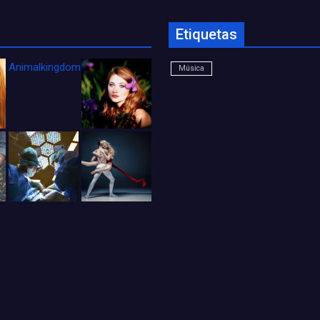
Etiquetas
Animalkingdom_FichaCine
Música