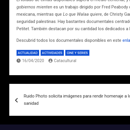
gobiernos mienten
es un trabajo dirigido por Fred Peabod
mexicana, mientras que
Lo que Walaa quiere
, de Christy G
seguridad palestinas. Hay bastantes documentales centrado
Petitet. También destacan por su cantidad los dedicados a 
Descubrid todos los documentales disponibles en este
enl
ACTUALIDAD
ACTIVIDADES
CINE Y SERIES
16/04/2020
Catacultural
Navegación
Ruido Photo solicita imágenes para rendir homenaje a l
de
sanidad
entradas