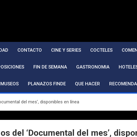
DAD
CONTACTO
CINE Y SERIES
COCTELES
COMEN
POSICIONES
FIN DE SEMANA
GASTRONOMIA
HOTELE
MUSEOS
PLANAZOS FINDE
QUE HACER
RECOMENDA
ocumental del mes’, disponibles en línea
os del ‘Documental del mes’, dispon