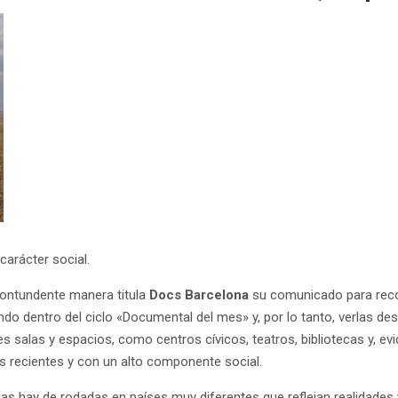
arácter social.
contundente manera titula
Docs Barcelona
su comunicado para recor
do dentro del ciclo «Documental del mes» y, por lo tanto, verlas d
ntes salas y espacios, como centros cívicos, teatros, bibliotecas y, 
 recientes y con un alto componente social.
y las hay de rodadas en países muy diferentes que reflejan realidades