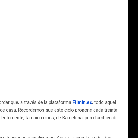
dar que, a través de la plataforma
Filmin.es
, todo aquel
esde casa. Recordemos que este ciclo propone cada treinta
evidentemente, también cines, de Barcelona, pero también de
 y situaciones muy diversas. Así, por ejemplo,
Todos los