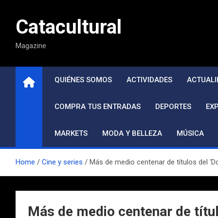
Saltar
al
Catacultural
contenido
Magazine
QUIÉNES SOMOS
ACTIVIDADES
ACTUALI
COMPRA TUS ENTRADAS
DEPORTES
EX
MARKETS
MODA Y BELLEZA
MÚSICA
Home
Cine y series
Más de medio centenar de títulos del ‘D
Más de medio centenar de títul