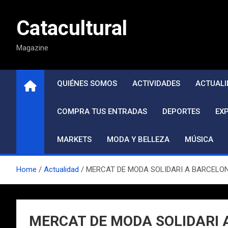
Saltar
al
Catacultural
contenido
Magazine
QUIÉNES SOMOS
ACTIVIDADES
ACTUALI
COMPRA TUS ENTRADAS
DEPORTES
EX
MARKETS
MODA Y BELLEZA
MÚSICA
Home
Actualidad
MERCAT DE MODA SOLIDARI A BARCELONA –
MERCAT DE MODA SOLIDARI A 