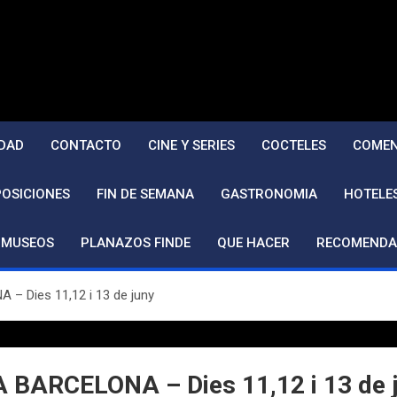
DAD
CONTACTO
CINE Y SERIES
COCTELES
COMEN
POSICIONES
FIN DE SEMANA
GASTRONOMIA
HOTELE
MUSEOS
PLANAZOS FINDE
QUE HACER
RECOMENDA
 Dies 11,12 i 13 de juny
BARCELONA – Dies 11,12 i 13 de 