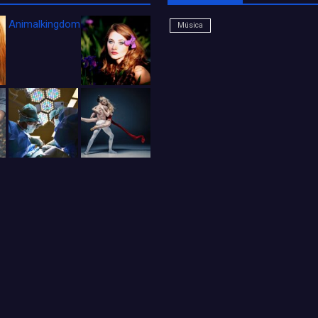
Animalkingdom_FichaCine
Música