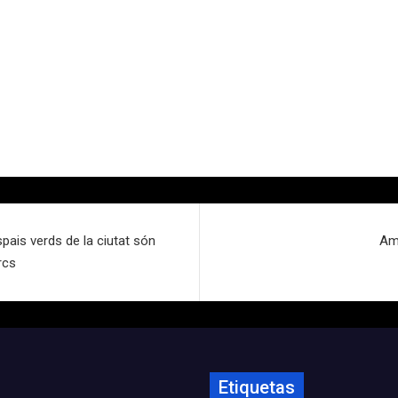
espais verds de la ciutat són
Amb
rcs
Etiquetas