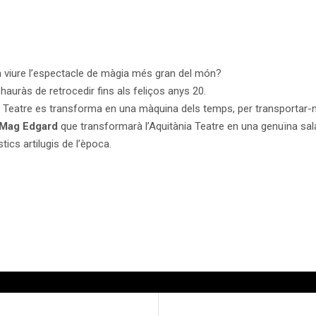
a viure l’espectacle de màgia més gran del món?
hauràs de retrocedir fins als feliços anys 20.
a Teatre es transforma en una màquina dels temps, per transportar-nos
Mag Edgard
que transformarà l’Aquitània Teatre en una genuïna sala
ics artilugis de l’època.