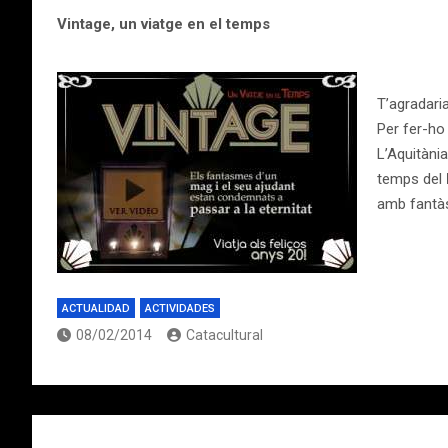
Vintage, un viatge en el temps
T’agradari
Per fer-ho 
L’Aquitàni
temps del
amb fantàst
ACTUALIDAD
ACTIVIDADES
08/02/2014
Catacultural
Navegación