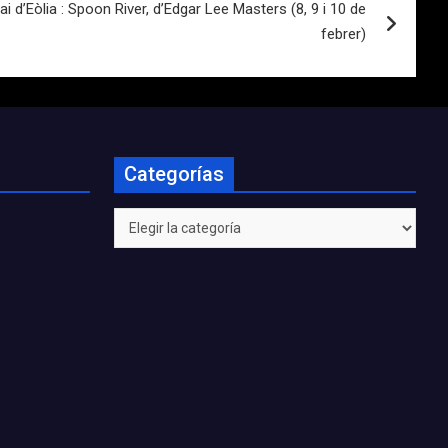
d’Eòlia : Spoon River, d’Edgar Lee Masters (8, 9 i 10 de
febrer)
Categorías
Categorías