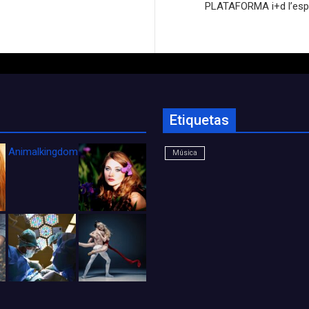
PLATAFORMA i+d l’espai 
Etiquetas
Animalkingdom_FichaCine
Música