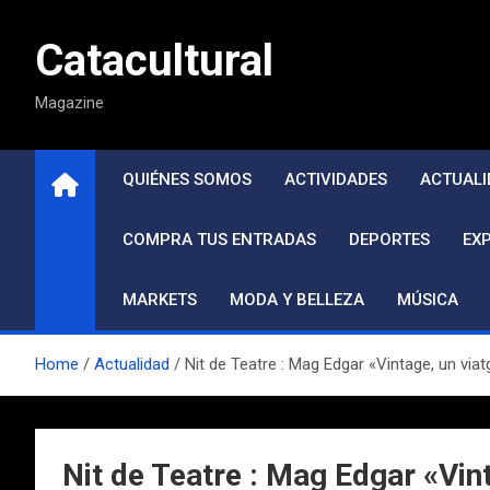
Saltar
al
Catacultural
contenido
Magazine
QUIÉNES SOMOS
ACTIVIDADES
ACTUALI
COMPRA TUS ENTRADAS
DEPORTES
EX
MARKETS
MODA Y BELLEZA
MÚSICA
Home
Actualidad
Nit de Teatre : Mag Edgar «Vintage, un viat
Nit de Teatre : Mag Edgar «Vint