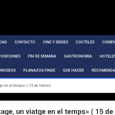
DAD
CONTACTO
CINE Y SERIES
COCTELES
COMEN
POSICIONES
FIN DE SEMANA
GASTRONOMIA
HOTELE
MUSEOS
PLANAZOS FINDE
QUE HACER
RECOMENDA
ge en el temps» ( 15 de febrer)
age, un viatge en el temps» ( 15 de